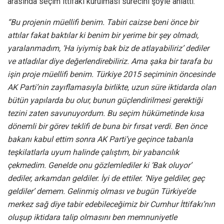
arasında seçim ittifakı kurulması sürecini şöyle anlattı:
“Bu projenin müellifi benim. Tabiri caizse beni önce bir
attılar fakat baktılar ki benim bir yerime bir şey olmadı,
yaralanmadım, ‘Ha iyiymiş bak biz de atlayabiliriz’ dediler
ve atladılar diye değerlendirebiliriz. Ama şaka bir tarafa bu
işin proje müellifi benim. Türkiye 2015 seçiminin öncesinde
AK Parti’nin zayıflamasıyla birlikte, uzun süre iktidarda olan
bütün yapılarda bu olur, bunun güçlendirilmesi gerektiği
tezini zaten savunuyordum. Bu seçim hükümetinde kısa
dönemli bir görev teklifi de buna bir fırsat verdi. Ben önce
bakanı kabul ettim sonra AK Parti’ye geçince tabanla
teşkilatlarla uyum halinde çalıştım, bir yabancılık
çekmedim. Genelde onu gözlemlediler ki ‘Bak oluyor’
dediler, arkamdan geldiler. İyi de ettiler. ‘Niye geldiler, geç
geldiler’ demem. Gelinmiş olması ve bugün Türkiye’de
merkez sağ diye tabir edebileceğimiz bir Cumhur İttifakı’nın
oluşup iktidara talip olmasını ben memnuniyetle