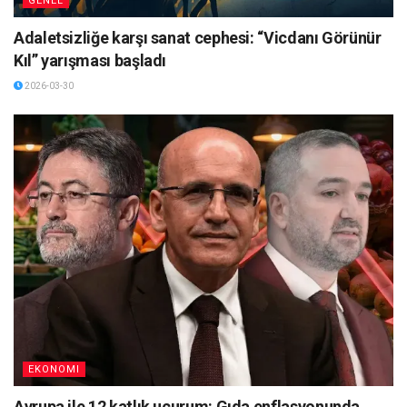
GENEL
Adaletsizliğe karşı sanat cephesi: “Vicdanı Görünür
Kıl” yarışması başladı
2026-03-30
EKONOMI
Avrupa ile 12 katlık uçurum: Gıda enflasyonunda