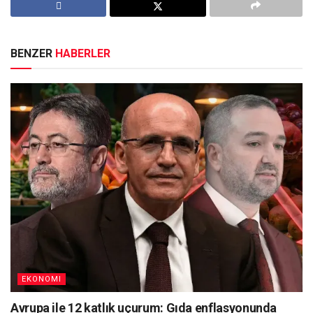
BENZER
HABERLER
EKONOMI
Avrupa ile 12 katlık uçurum: Gıda enflasyonunda