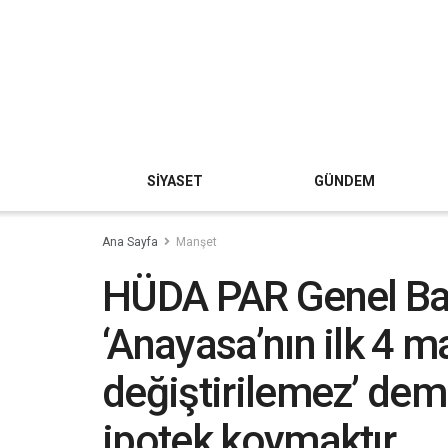
SİYASET
GÜNDEM
Ana Sayfa
Manşet
HÜDA PAR Genel Baş
‘Anayasa’nın ilk 4 m
değiştirilemez’ deme
ipotek koymaktır