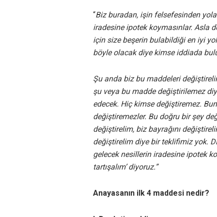
“
Biz buradan, işin felsefesinden yola
iradesine ipotek koymasınlar. Asla d
için size beşerin bulabildiği en iyi y
böyle olacak diye kimse iddiada bu
Şu anda biz bu maddeleri değiştireli
şu veya bu madde değiştirilemez di
edecek. Hiç kimse değiştiremez. Bunu
değiştiremezler. Bu doğru bir şey deği
değiştirelim, biz bayrağını değiştirel
değiştirelim diye bir teklifimiz yok.
gelecek nesillerin iradesine ipotek k
tartışalım’ diyoruz.”
Anayasanın ilk 4 maddesi nedir?