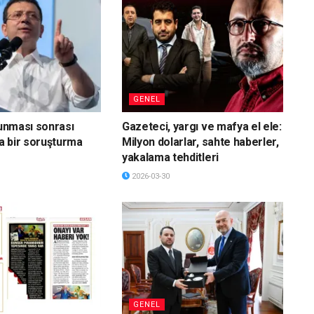
GENEL
vunması sonrası
Gazeteci, yargı ve mafya el ele:
a bir soruşturma
Milyon dolarlar, sahte haberler,
yakalama tehditleri
2026-03-30
GENEL