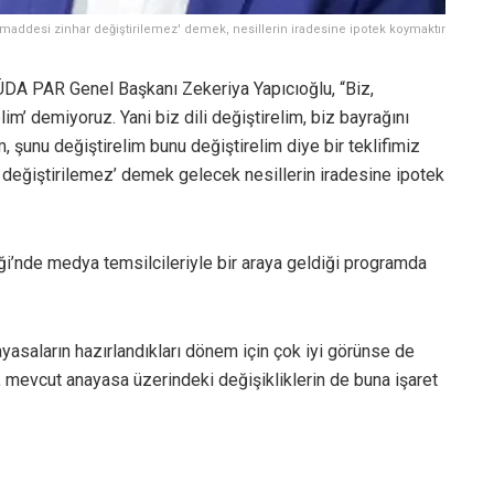
maddesi zinhar değiştirilemez' demek, nesillerin iradesine ipotek koymaktır
HÜDA PAR Genel Başkanı Zekeriya Yapıcıoğlu, “Biz,
im’ demiyoruz. Yani biz dili değiştirelim, biz bayrağını
m, şunu değiştirelim bunu değiştirelim diye bir teklifimiz
r değiştirilemez’ demek gelecek nesillerin iradesine ipotek
ği’nde medya temsilcileriyle bir araya geldiği programda
yasaların hazırlandıkları dönem için çok iyi görünse de
mevcut anayasa üzerindeki değişikliklerin de buna işaret