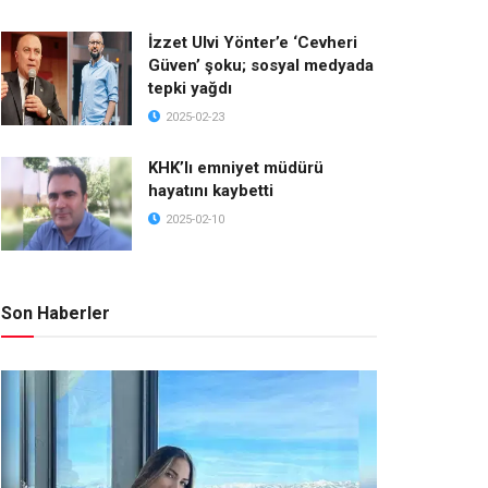
İzzet Ulvi Yönter’e ‘Cevheri
Güven’ şoku; sosyal medyada
tepki yağdı
2025-02-23
KHK’lı emniyet müdürü
hayatını kaybetti
2025-02-10
Son Haberler