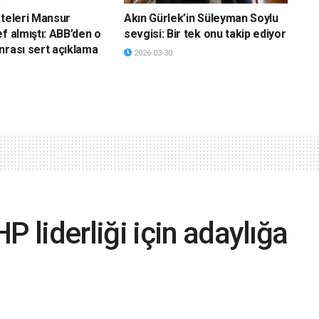
eteleri Mansur
Akın Gürlek’in Süleyman Soylu
f almıştı: ABB’den o
sevgisi: Bir tek onu takip ediyor
nrası sert açıklama
2026-03-30
liderliği için adaylığa