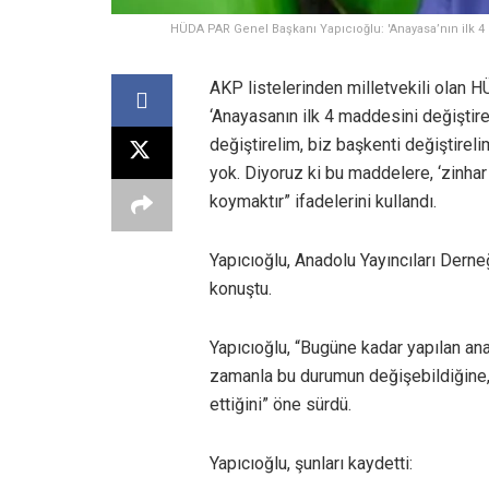
HÜDA PAR Genel Başkanı Yapıcıoğlu: 'Anayasa’nın ilk 4 
AKP listelerinden milletvekili olan 
‘Anayasanın ilk 4 maddesini değiştirel
değiştirelim, biz başkenti değiştireli
yok. Diyoruz ki bu maddelere, ‘zinha
koymaktır” ifadelerini kullandı.
Yapıcıoğlu, Anadolu Yayıncıları Derne
konuştu.
Yapıcıoğlu, “Bugüne kadar yapılan ana
zamanla bu durumun değişebildiğine, 
ettiğini” öne sürdü.
Yapıcıoğlu, şunları kaydetti: