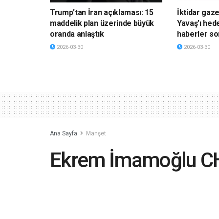
Trump’tan İran açıklaması: 15
İktidar gaz
maddelik plan üzerinde büyük
Yavaş’ı hede
oranda anlaştık
haberler so
2026-03-30
2026-03-30
Ana Sayfa
Manşet
Ekrem İmamoğlu CHP 
mı hazırlanıyor?
2023-06-08