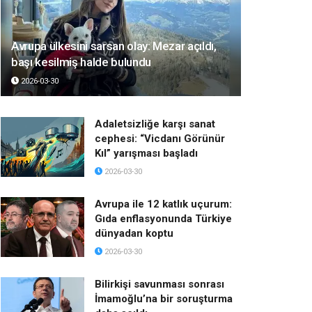
Avrupa ülkesini sarsan olay: Mezar açıldı,
başı kesilmiş halde bulundu
2026-03-30
Adaletsizliğe karşı sanat
cephesi: “Vicdanı Görünür
Kıl” yarışması başladı
2026-03-30
Avrupa ile 12 katlık uçurum:
Gıda enflasyonunda Türkiye
dünyadan koptu
2026-03-30
Bilirkişi savunması sonrası
İmamoğlu’na bir soruşturma