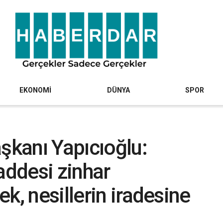
EKONOMİ
DÜNYA
SPOR
kanı Yapıcıoğlu:
addesi zinhar
k, nesillerin iradesine