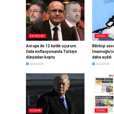
EKONOMI
GENEL
Avrupa ile 12 katlık uçurum:
Bilirkişi sa
Gıda enflasyonunda Türkiye
İmamoğlu’n
dünyadan koptu
daha açıldı
2026-03-30
2026-03-30
DÜNYA
GENEL