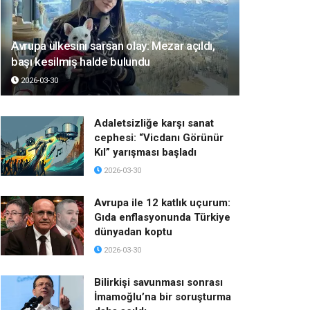
Avrupa ülkesini sarsan olay: Mezar açıldı,
başı kesilmiş halde bulundu
2026-03-30
Adaletsizliğe karşı sanat
cephesi: “Vicdanı Görünür
Kıl” yarışması başladı
2026-03-30
Avrupa ile 12 katlık uçurum:
Gıda enflasyonunda Türkiye
dünyadan koptu
2026-03-30
Bilirkişi savunması sonrası
İmamoğlu’na bir soruşturma