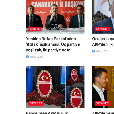
GENEL
SİYASET
Yeniden Refah Partisi’nden
Öcalan’ın ça
‘ittifak’ açıklaması: Üç partiye
AKP’den ilk
yeşil ışık, iki partiye veto
2025-02-27
2026-02-02
SİYASET
SİYASET
Bahçeli’den AKP Büyük
AKP’de yeni