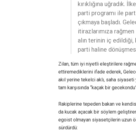
kırıklığına uğradık. İl
parti programı ile part
çıkmaya başladı. Gele
itirazlarımıza rağmen 
alın terinin iç edildiği
parti haline dönüşmes
Zilan, tüm iyi niyetli eleştirilere rağ
ettiremediklerini ifade ederek, Gelece
akıl yerine tekelci aklı, saha siyaset
tam karşısında “kaçak bir gecekondu” 
Rakiplerine tepeden bakan ve kendisin
da kucak açacak bir söylem geliştiren
egoist olmayan siyasetçilerin uzun ö
sürdürdü: