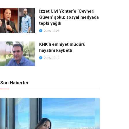
İzzet Ulvi Yönter’e ‘Cevheri
Güven’ şoku; sosyal medyada
tepki yağdı
2025-02-23
KHK’lı emniyet müdürü
hayatını kaybetti
2025-02-10
Son Haberler