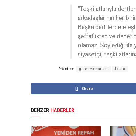
“Teşkilatlarıyla dertlen
arkadaşlarının her birin
Başka partilerde eleşt
şeffaflıktan ve deneti
olamaz. Söylediği ile 
siyasetçi, teşkilatları
Etiketler:
gelecek partisi
istifa
Share
BENZER
HABERLER