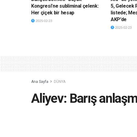
Kongresi’ne subliminal çelenk:
5, Gelecek P
Her çiçek bir hesap
listede; Me
AKP’de
2025-02-23
2025-02-23
Ana Sayfa
DÜNYA
Aliyev: Barış anlaş
kaçınılmaz olduğuna
2023-05-22