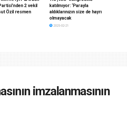
artisi’nden 2 vekil
katılmıyor: ‘Parayla
sut Özil resmen
aldıklarınızın size de hayrı
olmayacak
2025-02-21
masının imzalanmasının
 inanıyoruz