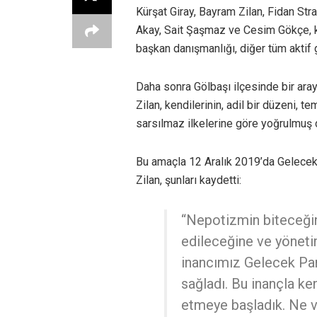
Kürşat Giray, Bayram Zilan, Fidan Str
Akay, Sait Şaşmaz ve Cesim Gökçe, kur
başkan danışmanlığı, diğer tüm aktif g
Daha sonra Gölbaşı ilçesinde bir ara
Zilan, kendilerinin, adil bir düzeni, t
sarsılmaz ilkelerine göre yoğrulmuş di
Bu amaçla 12 Aralık 2019’da Gelecek P
Zilan, şunları kaydetti:
“Nepotizmin biteceğine
edileceğine ve yöneti
inancımız Gelecek Part
sağladı. Bu inançla k
etmeye başladık. Ne va