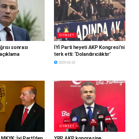
SİYASET
ğrısı sonrası
İYİ Parti heyeti AKP Kongresi’ni
 açıklama
terk etti: ‘Dolandırıcılıktır’
2025-02-23
SİYASET
 MKYK: İyi Parti’den
YRP, AKP kongresine