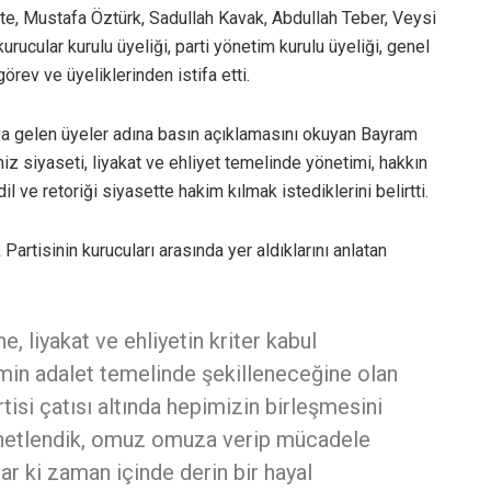
ate, Mustafa Öztürk, Sadullah Kavak, Abdullah Teber, Veysi
ucular kurulu üyeliği, parti yönetim kurulu üyeliği, genel
örev ve üyeliklerinden istifa etti.
ya gelen üyeler adına basın açıklamasını okuyan Bayram
emiz siyaseti, liyakat ve ehliyet temelinde yönetimi, hakkın
l ve retoriği siyasette hakim kılmak istediklerini belirtti.
artisinin kurucuları arasında yer aldıklarını anlatan
, liyakat ve ehliyetin kriter kabul
min adalet temelinde şekilleneceğine olan
isi çatısı altında hepimizin birleşmesini
enetlendik, omuz omuza verip mücadele
r ki zaman içinde derin bir hayal