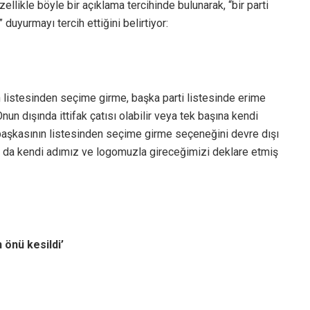
ellikle böyle bir açıklama tercihinde bulunarak, “bir parti
duyurmayı tercih ettiğini belirtiyor:
n listesinden seçime girme, başka parti listesinde erime
un dışında ittifak çatısı olabilir veya tek başına kendi
, başkasının listesinden seçime girme seçeneğini devre dışı
ursa da kendi adımız ve logomuzla gireceğimizi deklare etmiş
n önü kesildi’