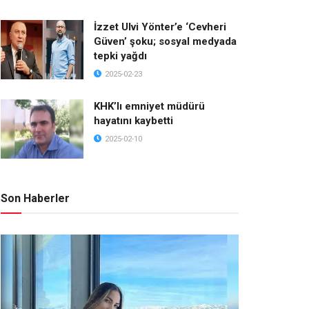
İzzet Ulvi Yönter’e ‘Cevheri
Güven’ şoku; sosyal medyada
tepki yağdı
2025-02-23
KHK’lı emniyet müdürü
hayatını kaybetti
2025-02-10
Son Haberler