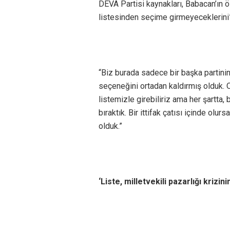
DEVA Partisi kaynakları, Babacan’ın öz
listesinden seçime girmeyeceklerini” 
“Biz burada sadece bir başka partini
seçeneğini ortadan kaldırmış olduk. On
listemizle girebiliriz ama her şartta
bıraktık. Bir ittifak çatısı içinde ol
olduk.”
‘Liste, milletvekili pazarlığı krizini