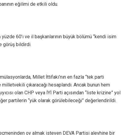
banının eğilimi de etkili oldu.
 yüzde 60’ı ve il başkanlarının büyük bölümü “kendi isim
 görüş bildirdi.
lasyonlarda, Millet İttifakı’nın en fazla “tek parti
e milletvekili çıkaracağı hesaplandı. Ancak bunun hem
ıyıcısı olan CHP veya İYİ Parti açısından “liste krizine” yol
ğer partilerin “yük olarak görülebileceği” değerlendirildi.
eçmeninden oy almak isteyen DEVA Partisi aleyhine bir