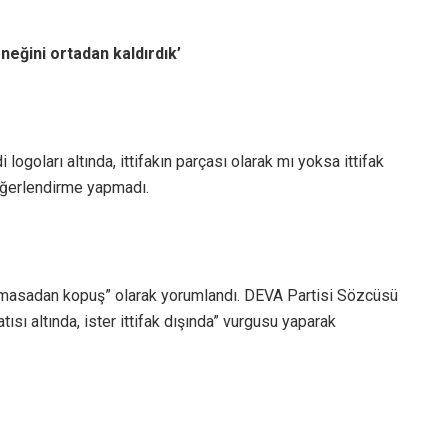
neğini ortadan kaldırdık’
goları altında, ittifakın parçası olarak mı yoksa ittifak
eğerlendirme yapmadı.
lı masadan kopuş” olarak yorumlandı. DEVA Partisi Sözcüsü
atısı altında, ister ittifak dışında” vurgusu yaparak