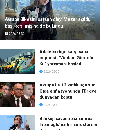
Avrupa ülkesini sarsan olay: Mezar açıldı,
başı kesilmiş halde bulundu
2026-03-30
Adaletsizliğe karşı sanat
cephesi: “Vicdanı Görünür
Kıl” yarışması başladı
2026-03-30
Avrupa ile 12 katlık uçurum:
Gıda enflasyonunda Türkiye
dünyadan koptu
2026-03-30
Bilirkişi savunması sonrası
İmamoğlu’na bir soruşturma