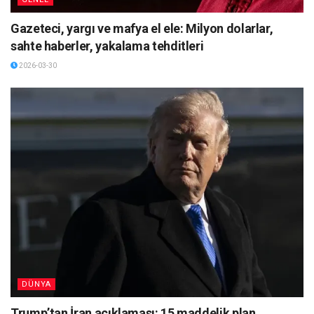
Gazeteci, yargı ve mafya el ele: Milyon dolarlar,
sahte haberler, yakalama tehditleri
2026-03-30
DÜNYA
Trump’tan İran açıklaması: 15 maddelik plan