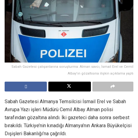
Sabah Gazetesi çalışanlarına soruşturma: Alman savcı, İsmail Erel ve Cemil
Albay'ın gözaltısına ilişkin açıklama yaptı
Sabah Gazetesi Almanya Temsilcisi İsmail Erel ve Sabah
Avrupa Yazı işleri Müdürü Cemil Albay Alman polisi
tarafından gözaltına alındı. İki gazeteci daha sonra serbest
bırakıldı. Türkiye’nin kınadığı Almanya’nın Ankara Büyükelçisi
Dışişleri Bakanlığı’na çağrıldı.