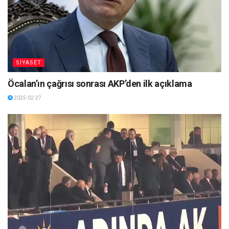
SİYASET
Öcalan’ın çağrısı sonrası AKP’den ilk açıklama
2025-02-27