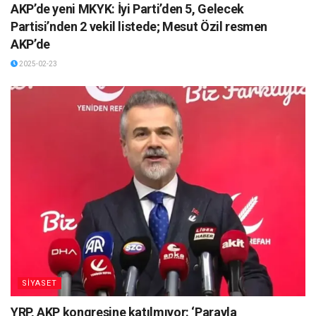
AKP’de yeni MKYK: İyi Parti’den 5, Gelecek
Partisi’nden 2 vekil listede; Mesut Özil resmen
AKP’de
2025-02-23
SİYASET
YRP, AKP kongresine katılmıyor: ‘Parayla