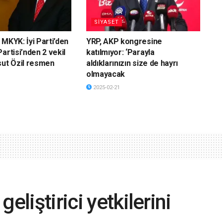
SİYASET
 MKYK: İyi Parti’den
YRP, AKP kongresine
artisi’nden 2 vekil
katılmıyor: ‘Parayla
sut Özil resmen
aldıklarınızın size de hayrı
olmayacak
2025-02-21
eliştirici yetkilerini