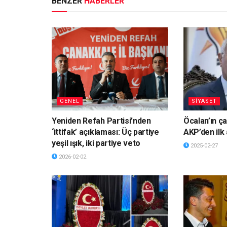
BENZER
HABERLER
GENEL
SİYASET
Yeniden Refah Partisi’nden
Öcalan’ın ça
‘ittifak’ açıklaması: Üç partiye
AKP’den ilk
yeşil ışık, iki partiye veto
2025-02-27
2026-02-02