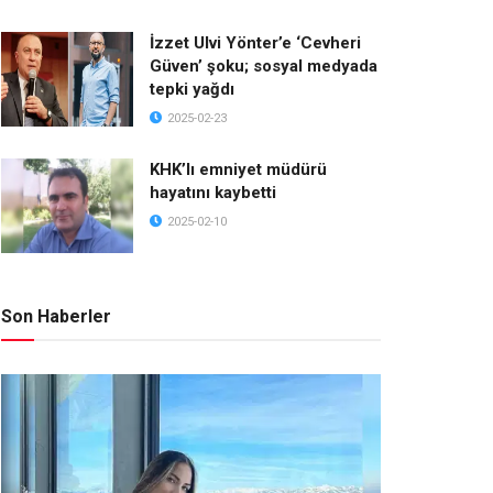
İzzet Ulvi Yönter’e ‘Cevheri
Güven’ şoku; sosyal medyada
tepki yağdı
2025-02-23
KHK’lı emniyet müdürü
hayatını kaybetti
2025-02-10
Son Haberler