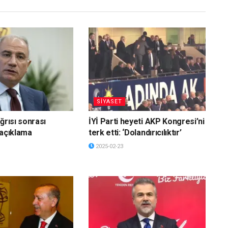
SİYASET
ğrısı sonrası
İYİ Parti heyeti AKP Kongresi’ni
 açıklama
terk etti: ‘Dolandırıcılıktır’
2025-02-23