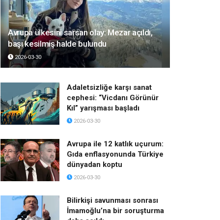
Avrupa ülkesini sarsan olay: Mezar açıldı,
başı kesilmiş halde bulundu
2026-03-30
Adaletsizliğe karşı sanat
cephesi: “Vicdanı Görünür
Kıl” yarışması başladı
2026-03-30
Avrupa ile 12 katlık uçurum:
Gıda enflasyonunda Türkiye
dünyadan koptu
2026-03-30
Bilirkişi savunması sonrası
İmamoğlu’na bir soruşturma