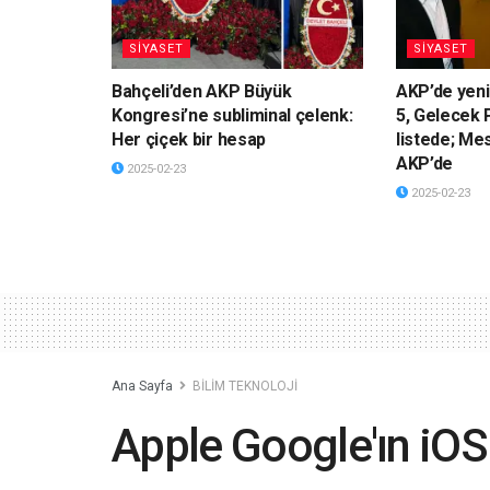
SİYASET
SİYASET
Bahçeli’den AKP Büyük
AKP’de yeni
Kongresi’ne subliminal çelenk:
5, Gelecek P
Her çiçek bir hesap
listede; Me
AKP’de
2025-02-23
2025-02-23
Ana Sayfa
BİLİM TEKNOLOJİ
Apple Google'ın iOS g