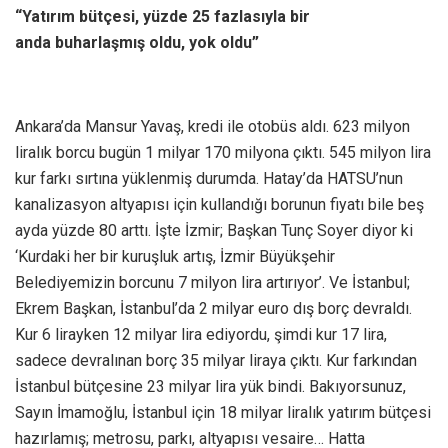
“Yatırım bütçesi, yüzde 25 fazlasıyla bir
anda buharlaşmış oldu, yok oldu”
Ankara’da Mansur Yavaş, kredi ile otobüs aldı. 623 milyon
liralık borcu bugün 1 milyar 170 milyona çıktı. 545 milyon lira
kur farkı sırtına yüklenmiş durumda. Hatay’da HATSU’nun
kanalizasyon altyapısı için kullandığı borunun fiyatı bile beş
ayda yüzde 80 arttı. İşte İzmir; Başkan Tunç Soyer diyor ki
‘Kurdaki her bir kuruşluk artış, İzmir Büyükşehir
Belediyemizin borcunu 7 milyon lira artırıyor’. Ve İstanbul;
Ekrem Başkan, İstanbul’da 2 milyar euro dış borç devraldı.
Kur 6 lirayken 12 milyar lira ediyordu, şimdi kur 17 lira,
sadece devralınan borç 35 milyar liraya çıktı. Kur farkından
İstanbul bütçesine 23 milyar lira yük bindi. Bakıyorsunuz,
Sayın İmamoğlu, İstanbul için 18 milyar liralık yatırım bütçesi
hazırlamış; metrosu, parkı, altyapısı vesaire… Hatta