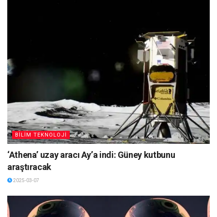
BİLİM TEKNOLOJİ
‘Athena’ uzay aracı Ay’a indi: Güney kutbunu
araştıracak
2025-03-07