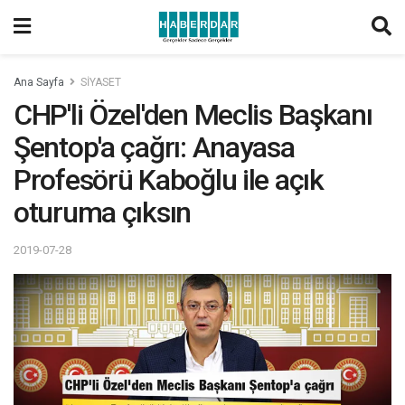
Ana Sayfa
SİYASET
CHP'li Özel'den Meclis Başkanı
Şentop'a çağrı: Anayasa
Profesörü Kaboğlu ile açık
oturuma çıksın
2019-07-28