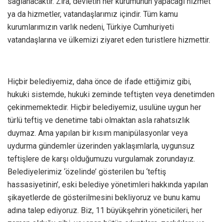
sağlanacaktır. Zira, devletin her kurumunun yapacağı hizmet
ya da hizmetler, vatandaşlarımız içindir. Tüm kamu
kurumlarımızın varlık nedeni, Türkiye Cumhuriyeti
vatandaşlarına ve ülkemizi ziyaret eden turistlere hizmettir.
Hiçbir belediyemiz, daha önce de ifade ettiğimiz gibi,
hukuki sistemde, hukuki zeminde teftişten veya denetimden
çekinmemektedir. Hiçbir belediyemiz, usulüne uygun her
türlü teftiş ve denetime tabi olmaktan asla rahatsızlık
duymaz. Ama yapılan bir kısım manipülasyonlar veya
uydurma gündemler üzerinden yaklaşımlarla, uygunsuz
teftişlere de karşı olduğumuzu vurgulamak zorundayız.
Belediyelerimiz ‘özelinde’ gösterilen bu ‘teftiş
hassasiyetinin’, eski belediye yönetimleri hakkında yapılan
şikayetlerde de gösterilmesini bekliyoruz ve bunu kamu
adına talep ediyoruz. Biz, 11 büyükşehrin yöneticileri, her