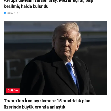
Avrupa ülkesini sarsan olay: Mezar açıldı, başı
kesilmiş halde bulundu
2026-03-30
DÜNYA
Trump’tan İran açıklaması: 15 maddelik plan
üzerinde büyük oranda anlaştık