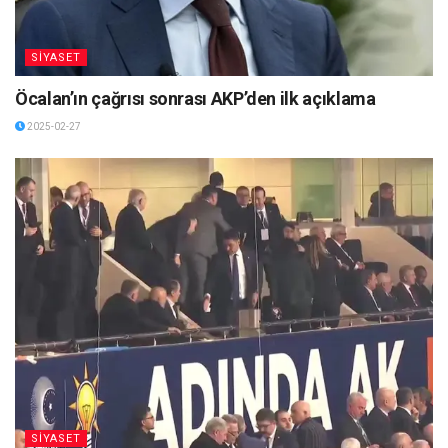
SİYASET
Öcalan’ın çağrısı sonrası AKP’den ilk açıklama
2025-02-27
SİYASET