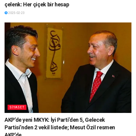
çelenk: Her çiçek bir hesap
2025-02-23
SİYASET
AKP’de yeni MKYK: İyi Parti’den 5, Gelecek
Partisi’nden 2 vekil listede; Mesut Özil resmen
AKP’de