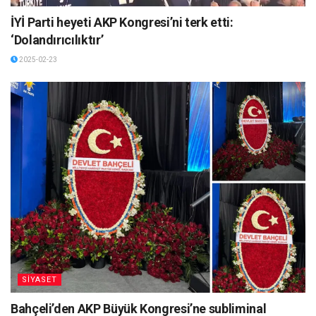
İYİ Parti heyeti AKP Kongresi’ni terk etti:
‘Dolandırıcılıktır’
2025-02-23
SİYASET
Bahçeli’den AKP Büyük Kongresi’ne subliminal