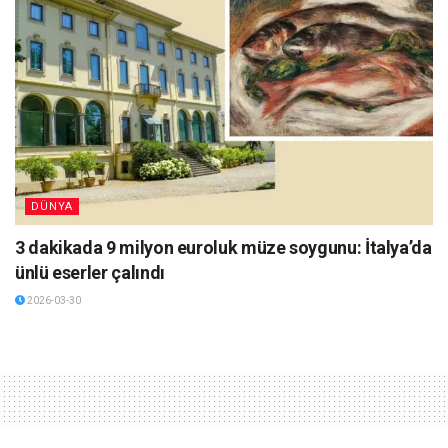
DÜNYA
3 dakikada 9 milyon euroluk müze soygunu: İtalya’da
ünlü eserler çalındı
2026-03-30