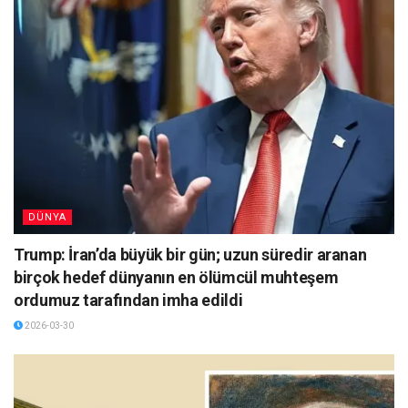
DÜNYA
Trump: İran’da büyük bir gün; uzun süredir aranan
birçok hedef dünyanın en ölümcül muhteşem
ordumuz tarafından imha edildi
2026-03-30