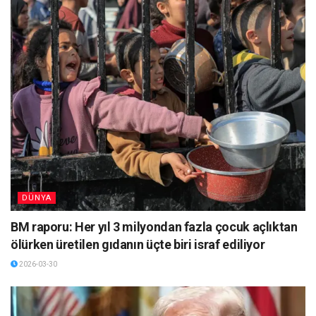
DÜNYA
BM raporu: Her yıl 3 milyondan fazla çocuk açlıktan
ölürken üretilen gıdanın üçte biri israf ediliyor
2026-03-30