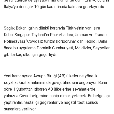
seyahatlerde de aşı yaptırmış olanlar da dahil tüm yolcuların
İtalya’ya dönüşte 10 gün karantinada kalması gerekiyordu.
Sağlık Bakanlığı’nın dünkü kararıyla Türkiye’nin yanı sıra
Küba, Singapur, Tayland’ın Phuket adası, Umman ve Fransız
Polinezyası “Covidsiz turizm koridoruna” dahil edildi. Daha
önce bu uygulama Dominik Cumhuriyeti, Maldivler, Seyşeller
gibi birkaç ülke için geçerliydi.
Yeni karar ayrıca Avrupa Birliği (AB) ülkelerine yönelik
seyahat kısıtlamalarının da gevşetilmesini öngörüyor. Buna
göre 1 Şubat’tan itibaren AB ülkelerine seyahatlerde
yalnızca Covid belgesine sahip olmak yetecek. Bu belge aşı
yaptıranlar, hastalığı geçirenler ve negatif test sonucu
sunanlara veriliyor.