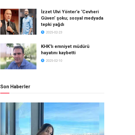
İzzet Ulvi Yönter’e ‘Cevheri
Güven’ şoku; sosyal medyada
tepki yağdı
2025-02-23
KHK’lı emniyet müdürü
hayatını kaybetti
2025-02-10
Son Haberler