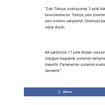
“Eski Türkiye, koalisyonlar, 3 aylık h
heveslenmesin. Türkiye, yeni yönetim
yeni sistemi sahiplendi. Önümüze bak
saygı duyun.
AK partimizin 17 yıllık iktidarı süre
olduğum başkanlık sistemini tartışm
ihanettir. Parlamenter sistemin koalis
demektir.”
Share