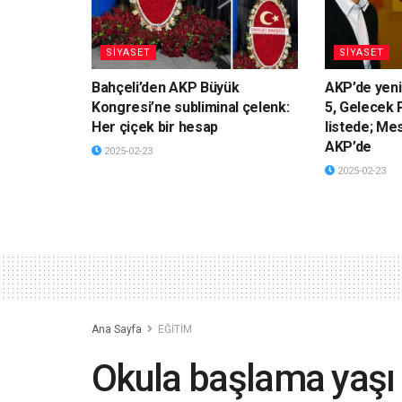
SİYASET
SİYASET
Bahçeli’den AKP Büyük
AKP’de yeni
Kongresi’ne subliminal çelenk:
5, Gelecek P
Her çiçek bir hesap
listede; Me
AKP’de
2025-02-23
2025-02-23
Ana Sayfa
EĞİTİM
Okula başlama yaşı 