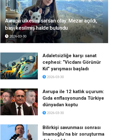
Avrupa ülkesini sarsan olay: Mezar açıldı,
başı kesilmiş halde bulundu
2026-03-30
Adaletsizliğe karşı sanat
cephesi: “Vicdanı Görünür
Kıl” yarışması başladı
2026-03-30
Avrupa ile 12 katlık uçurum:
Gıda enflasyonunda Türkiye
dünyadan koptu
2026-03-30
Bilirkişi savunması sonrası
İmamoğlu’na bir soruşturma