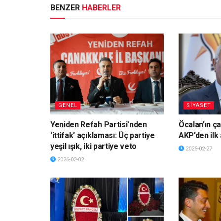
BENZER
HABERLER
GENEL
SİYASET
Yeniden Refah Partisi’nden
Öcalan’ın ça
‘ittifak’ açıklaması: Üç partiye
AKP’den ilk
yeşil ışık, iki partiye veto
2025-02-27
2026-02-02