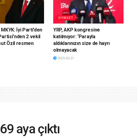
SİYASET
 MKYK: İyi Parti’den
YRP, AKP kongresine
artisi’nden 2 vekil
katılmıyor: ‘Parayla
sut Özil resmen
aldıklarınızın size de hayrı
olmayacak
2025-02-21
69 aya çıktı