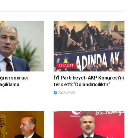
SİYASET
ğrısı sonrası
İYİ Parti heyeti AKP Kongresi’ni
 açıklama
terk etti: ‘Dolandırıcılıktır’
2025-02-23