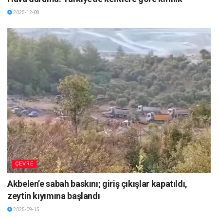
2025-12-08
ÇEVRE
Akbelen’e sabah baskını; giriş çıkışlar kapatıldı,
zeytin kıyımına başlandı
2025-09-15