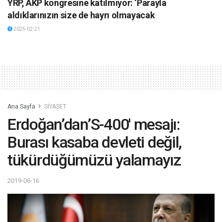
YRP, AKP kongresine katılmıyor: ‘Parayla
aldıklarınızın size de hayrı olmayacak
2025-02-21
Ana Sayfa
SİYASET
Erdoğan’dan’S-400′ mesajı:
Burası kasaba devleti değil,
tükürdüğümüzü yalamayız
2019-06-16