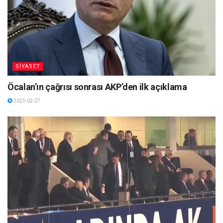
SİYASET
Öcalan’ın çağrısı sonrası AKP’den ilk açıklama
2025-02-27