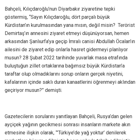
Bahçeli, Kılıçdaroğlu’nun Diyarbakır ziyaretine tepki
göstermiş, “Sayın Kılıçdaroğlu, dört parçalı büyük
Kürdistan’ın kurulmasından yana mısın, değil misin? Terörist
Demirtaş’ın annesini ziyaret etmeyi düşünüyorsan, hemen
arkasından Şanlıurfa’ya geçip İmralı canisi Abdullah Öcalan’ın
ailesini de ziyaret edip onlarla hasret gidermeyi planlıyor
musun? 28 Şubat 2022 tarihinde yuvarlak masa etrafında
buluştuğun zillet ortaklarına bağımsız büyük Kürdistan’a
taraftar olup olmadıklarını sorup onların gerçek niyetini,
kafalarının içinde saklı duran kanaatlerini öğrenmeyi aklından
geçiriyor musun?” demişti.
Gazetecilerin sorularını yanıtlayan Bahçeli, Rusya’dan gelen
ayçiçek yağının gecikmesi sonrası insanların markete akın
etmesine ilişkin olarak, ‘”Türkiye’de yağ yoktur’ denilerek