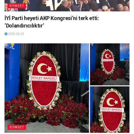
SİYASET
İYİ Parti heyeti AKP Kongresi’ni terk etti:
‘Dolandırıcılıktır’
2025-02-23
SİYASET