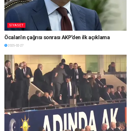
SİYASET
Öcalan’ın çağrısı sonrası AKP’den ilk açıklama
2025-02-27