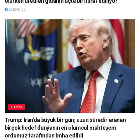
ölürken üretilen gıdanın üçte biri israf ediliyor
2026-03-30
DÜNYA
Trump: İran’da büyük bir gün; uzun süredir aranan
birçok hedef dünyanın en ölümcül muhteşem
ordumuz tarafından imha edildi