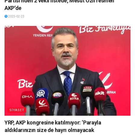
Partisi’nden 2 vekil listede; Mesut Özil resmen
AKP’de
2025-02-23
SİYASET
YRP, AKP kongresine katılmıyor: ‘Parayla
aldıklarınızın size de hayrı olmayacak