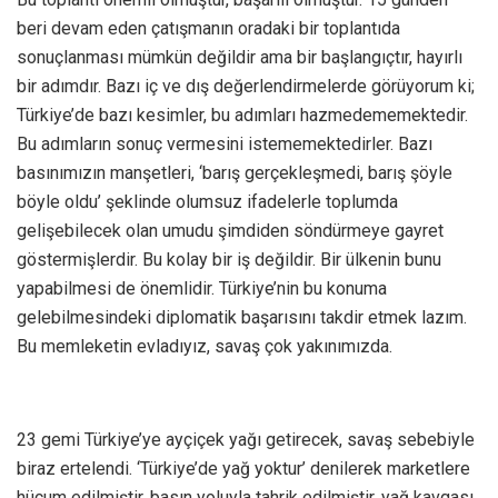
beri devam eden çatışmanın oradaki bir toplantıda
sonuçlanması mümkün değildir ama bir başlangıçtır, hayırlı
bir adımdır. Bazı iç ve dış değerlendirmelerde görüyorum ki;
Türkiye’de bazı kesimler, bu adımları hazmedememektedir.
Bu adımların sonuç vermesini istememektedirler. Bazı
basınımızın manşetleri, ‘barış gerçekleşmedi, barış şöyle
böyle oldu’ şeklinde olumsuz ifadelerle toplumda
gelişebilecek olan umudu şimdiden söndürmeye gayret
göstermişlerdir. Bu kolay bir iş değildir. Bir ülkenin bunu
yapabilmesi de önemlidir. Türkiye’nin bu konuma
gelebilmesindeki diplomatik başarısını takdir etmek lazım.
Bu memleketin evladıyız, savaş çok yakınımızda.
23 gemi Türkiye’ye ayçiçek yağı getirecek, savaş sebebiyle
biraz ertelendi. ‘Türkiye’de yağ yoktur’ denilerek marketlere
hücum edilmiştir, basın yoluyla tahrik edilmiştir, yağ kavgası