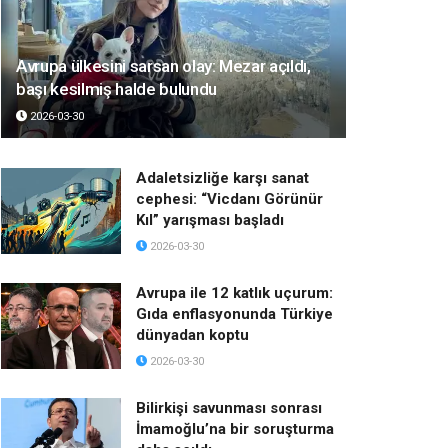
Avrupa ülkesini sarsan olay: Mezar açıldı,
başı kesilmiş halde bulundu
2026-03-30
Adaletsizliğe karşı sanat
cephesi: “Vicdanı Görünür
Kıl” yarışması başladı
2026-03-30
Avrupa ile 12 katlık uçurum:
Gıda enflasyonunda Türkiye
dünyadan koptu
2026-03-30
Bilirkişi savunması sonrası
İmamoğlu’na bir soruşturma