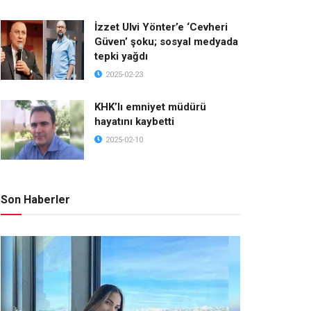
İzzet Ulvi Yönter’e ‘Cevheri
Güven’ şoku; sosyal medyada
tepki yağdı
2025-02-23
KHK’lı emniyet müdürü
hayatını kaybetti
2025-02-10
Son Haberler