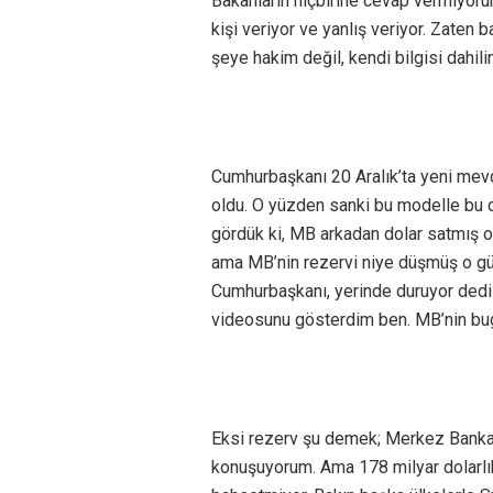
Bakanların hiçbirine cevap vermiyorum
kişi veriyor ve yanlış veriyor. Zaten b
şeye hakim değil, kendi bilgisi dahil
Cumhurbaşkanı 20 Aralık’ta yeni mev
oldu. O yüzden sanki bu modelle bu d
gördük ki, MB arkadan dolar satmış o 
ama MB’nin rezervi niye düşmüş o gü
Cumhurbaşkanı, yerinde duruyor dedi 
videosunu gösterdim ben. MB’nin bugün
Eksi rezerv şu demek; Merkez Bankası
konuşuyorum. Ama 178 milyar dolarlık