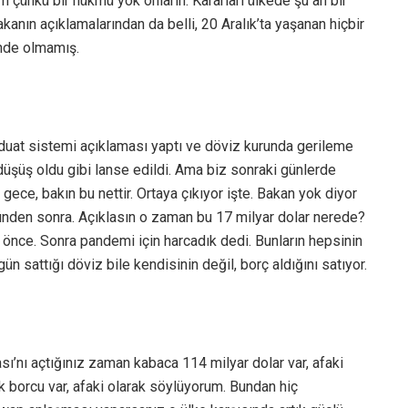
 çünkü bir hükmü yok onların. Kararları ülkede şu an bir
akanın açıklamalarından da belli, 20 Aralık’ta yaşanan hiçbir
inde olmamış.
duat sistemi açıklaması yaptı ve döviz kurunda gerileme
üşüş oldu gibi lanse edildi. Ama biz sonraki günlerde
gece, bakın bu nettir. Ortaya çıkıyor işte. Bakan yok diyor
nden sonra. Açıklasın o zaman bu 17 milyar dolar nerede?
önce. Sonra pandemi için harcadık dedi. Bunların hepsinin
 sattığı döviz bile kendisinin değil, borç aldığını satıyor.
’nı açtığınız zaman kabaca 114 milyar dolar var, afaki
 borcu var, afaki olarak söylüyorum. Bundan hiç