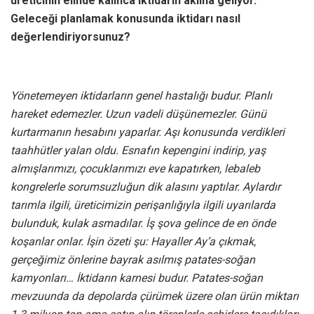
üreticinin elinde kalınca iktidarın aklına geliyor.
Geleceği planlamak konusunda iktidarı nasıl
değerlendiriyorsunuz?
Yönetemeyen iktidarların genel hastalığı budur. Planlı
hareket edemezler. Uzun vadeli düşünemezler. Günü
kurtarmanın hesabını yaparlar. Aşı konusunda verdikleri
taahhütler yalan oldu. Esnafın kepengini indirip, yaş
almışlarımızı, çocuklarımızı eve kapatırken, lebaleb
kongrelerle sorumsuzluğun dik alasını yaptılar. Aylardır
tarımla ilgili, üreticimizin perişanlığıyla ilgili uyarılarda
bulunduk, kulak asmadılar. İş şova gelince de en önde
koşanlar onlar. İşin özeti şu: Hayaller Ay’a çıkmak,
gerçeğimiz önlerine bayrak asılmış patates-soğan
kamyonları… İktidarın karnesi budur. Patates-soğan
mevzuunda da depolarda çürümek üzere olan ürün miktarı