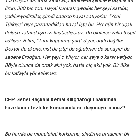
1.3 milyon ton ama satın alıp törenlerle şehirlere taşıdıkları
ürün, 300 bin ton. Hayal kurarak geldiler, her şeyi sattılar,
yediler-yedirdiler, şimdi sadece hayal satıyorlar. “Yeni
Türkiye” diye pazarladıkları hayal işte bu. Her gün bir uçak
dolusu vatandaşımızı kaybediyoruz. On binlerce vaka tespit
ediliyor. Bilim, “Tam kapanma şart” diyor, oralı değiller.
Doktor da ekonomist de çitçi de öğretmen de sanayici de
sadece Erdoğan. Her şeyi o biliyor, her şeye o karar veriyor.
Böyle olunca da ortak akıl yok, hatta hiç akıl yok. Bir ülke
bu kafayla yönetilemez.
CHP Genel Başkanı Kemal Kılıçdaroğlu hakkında
hazırlanan fezleke konusunda ne düşünüyorsunuz?
Bu hamle de muhalefeti korkutma, sindirme amacının bir