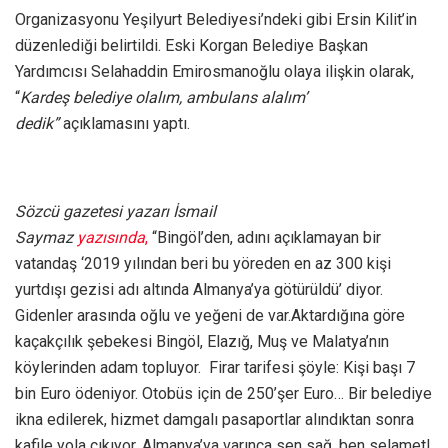
Organizasyonu Yeşilyurt Belediyesi’ndeki gibi Ersin Kilit’in
düzenlediği belirtildi. Eski Korgan Belediye Başkan
Yardımcısı Selahaddin Emirosmanoğlu olaya ilişkin olarak,
“
Kardeş belediye olalım, ambulans alalım’
dedik”
açıklamasını yaptı.
Sözcü gazetesi yazarı İsmail
Saymaz
yazısında
,
“Bingöl’den, adını açıklamayan bir
vatandaş ‘2019 yılından beri bu yöreden en az 300 kişi
yurtdışı gezisi adı altında Almanya’ya götürüldü’ diyor.
Gidenler arasında oğlu ve yeğeni de var.Aktardığına göre
kaçakçılık şebekesi Bingöl, Elazığ, Muş ve Malatya’nın
köylerinden adam topluyor. Firar tarifesi şöyle: Kişi başı 7
bin Euro ödeniyor. Otobüs için de 250’şer Euro… Bir belediye
ikna edilerek, hizmet damgalı pasaportlar alındıktan sonra
kafile yola çıkıyor. Almanya’ya varınca sen sağ, ben selamet!