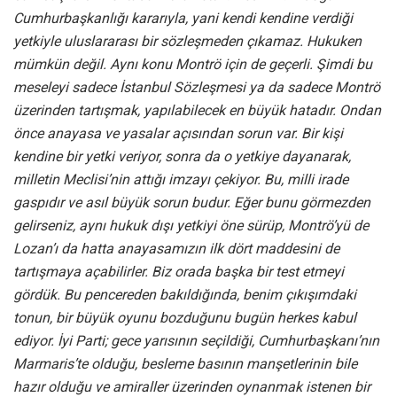
Cumhurbaşkanlığı kararıyla, yani kendi kendine verdiği
yetkiyle uluslararası bir sözleşmeden çıkamaz. Hukuken
mümkün değil. Aynı konu Montrö için de geçerli. Şimdi bu
meseleyi sadece İstanbul Sözleşmesi ya da sadece Montrö
üzerinden tartışmak, yapılabilecek en büyük hatadır. Ondan
önce anayasa ve yasalar açısından sorun var. Bir kişi
kendine bir yetki veriyor, sonra da o yetkiye dayanarak,
milletin Meclisi’nin attığı imzayı çekiyor. Bu, milli irade
gaspıdır ve asıl büyük sorun budur. Eğer bunu görmezden
gelirseniz, aynı hukuk dışı yetkiyi öne sürüp, Montrö’yü de
Lozan’ı da hatta anayasamızın ilk dört maddesini de
tartışmaya açabilirler. Biz orada başka bir test etmeyi
gördük. Bu pencereden bakıldığında, benim çıkışımdaki
tonun, bir büyük oyunu bozduğunu bugün herkes kabul
ediyor. İyi Parti; gece yarısının seçildiği, Cumhurbaşkanı’nın
Marmaris’te olduğu, besleme basının manşetlerinin bile
hazır olduğu ve amiraller üzerinden oynanmak istenen bir