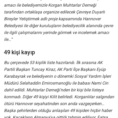
amacı ile belediyemizle Korgan Muhtarlar Derneği
tarafından ortaklaşa organize edilecek Çevreye Duyarlı
Bireyler Yetiştirmek adlı proje kapsamında Hannover
Belediyesi ile diğer kuruluşların belediyecilik alanında çevre
ile ilgili çalışmalarını yerinde görmek ve incelemek amacı
ile…”
49 kişi kayıp
Bu çerçevede 53 kişilik liste hazırlandı. İlk sırasına AK
Partili Başkan Tuncay Kiraz, AK Parti İlçe Başkanı Eyüp
Karabayrak ve belediyenin o dönemki Sosyal Yardım İşleri
Müdürü Selahaddin Emirosmanoğlu ile babası Nami Cin
dahil edildi. Muhtarlar Derneği’nden bir kişi bile listeye
konmadı. Diğer 49 kişiyi Kilit belirledi. Korganlılar salgından
ötürü Hannover seyahatinden son anda vazgeçerken…
Başka şehirlerden olduğu anlaşılan 49 kişiden hiçbir haber
yok. Kaçakların Almanya’ya gittiği tahmin ediliyor. Fatsa