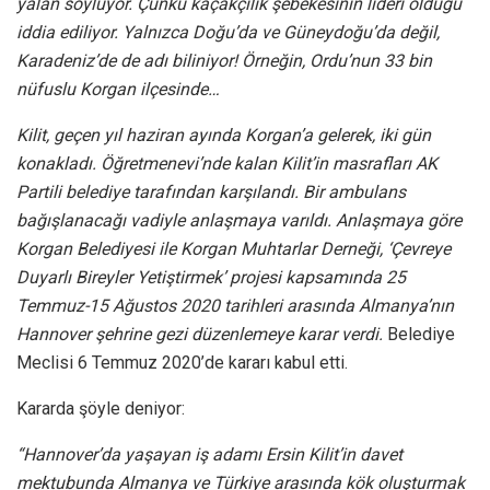
yalan söylüyor. Çünkü kaçakçılık şebekesinin lideri olduğu
iddia ediliyor. Yalnızca Doğu’da ve Güneydoğu’da değil,
Karadeniz’de de adı biliniyor! Örneğin, Ordu’nun 33 bin
nüfuslu Korgan ilçesinde…
Kilit, geçen yıl haziran ayında Korgan’a gelerek, iki gün
konakladı. Öğretmenevi’nde kalan Kilit’in masrafları AK
Partili belediye tarafından karşılandı. Bir ambulans
bağışlanacağı vadiyle anlaşmaya varıldı. Anlaşmaya göre
Korgan Belediyesi ile Korgan Muhtarlar Derneği, ‘Çevreye
Duyarlı Bireyler Yetiştirmek’ projesi kapsamında 25
Temmuz-15 Ağustos 2020 tarihleri arasında Almanya’nın
Hannover şehrine gezi düzenlemeye karar verdi.
Belediye
Meclisi 6 Temmuz 2020’de kararı kabul etti.
Kararda şöyle deniyor:
“Hannover’da yaşayan iş adamı Ersin Kilit’in davet
mektubunda Almanya ve Türkiye arasında kök oluşturmak