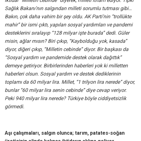
iktidar “Milletin cebinde” diyerek, milleti itham ediyor. Tıpkı
Sağlık Bakanı’nın salgından milleti sorumlu tutması gibi…
Bakın, çok daha vahim bir şey oldu. AK Parti’nin “trollükte
mahir” bir ismi çıktı, yapılan sosyal yardımları ve pandemi
desteklerini sıralayıp “128 milyar işte burada” dedi. Güler
misin, ağlar mısın? Biri çıkıp, “Kaybolduğu yok, kasada”
diyor, diğeri çıkıp, “Milletin cebinde” diyor. Bir başkası da
“Sosyal yardım ve pandemide destek olarak dağıttık”
demeye getiriyor. Birbirlerinden haberleri yok ki milletten
haberleri olsun. Sosyal yardım ve destek dediklerinin
toplamı da 60 milyar lira. Millet, “1 trilyon lira nerede” diyor,
bunlar “60 milyar lira senin cebinde” diye cevap veriyor.
Peki 940 milyar lira nerede? Türkiye böyle ciddiyetsizlik
görmedi.
Aşı çalışmaları, salgın olunca; tarım, patates-soğan