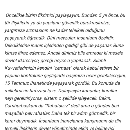
Öncelikle bizim fikrimizi paylaşayım. Bundan 5 yıl önce, bu
tür ilişkilerin ya da yapıların güvenlik bürokrasimize,
yargımıza sızmasının ne kadar tehlikeli olduğunu
yaşayarak öğrendik. Dini mevzular, insanların özelidir.
Dilediklerine inanır, içlerinden geldiği gibi de yaşarlar. Buna
kimse itiraz edemez. Ancak dinimiz bile emreder ki mesele
devlet idaresiyse, gereği neyse o yapılacak. Silahlı
Kuvvetlerimizin kendini “cemaat” olarak kabul ettiren bir
yapının kontrolüne geçtiğinde başımıza neler gelebileceğini,
15 Temmuz ihanetinde yaşayarak gördük. Bu konuda da
milletimizin hafızası taze. Dolayısıyla kanunlar, kurallar
neyi gerektiriyorsa, sistem o şekilde işleyecek. Bakın,
Cumhurbaşkanı da “Rahatsızız” dedi ama o günden beri
maşallah pek rahatlar. Daha tek bir adım görmedik, bir
karar duymadık. İnsanların inançlarına karışmanın da din
temelli ilişkilerin devlet yönetiminde etkin ve belirleyici