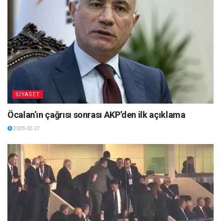
SİYASET
Öcalan’ın çağrısı sonrası AKP’den ilk açıklama
2025-02-27