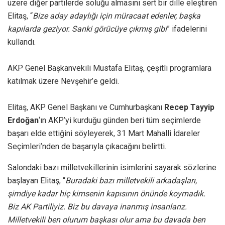
üzere diğer partilerde soluğu almasını sert bir dille eleştiren
Elitaş, “
Bize aday adaylığı için müracaat edenler, başka
kapılarda geziyor. Sanki görücüye çıkmış gibi
” ifadelerini
kullandı.
AKP Genel Başkanvekili Mustafa Elitaş, çeşitli programlara
katılmak üzere Nevşehir’e geldi.
Elitaş, AKP Genel Başkanı ve Cumhurbaşkanı
Recep Tayyip
Erdoğan
‘ın AKP’yi kurduğu günden beri tüm seçimlerde
başarı elde ettiğini söyleyerek, 31 Mart Mahalli İdareler
Seçimleri’nden de başarıyla çıkacağını belirtti.
Salondaki bazı milletvekillerinin isimlerini sayarak sözlerine
başlayan Elitaş, “
Buradaki bazı milletvekili arkadaşları,
şimdiye kadar hiç kimsenin kapısının önünde koymadık.
Biz AK Partiliyiz. Biz bu davaya inanmış insanlarız.
Milletvekili ben olurum başkası olur ama bu davada ben