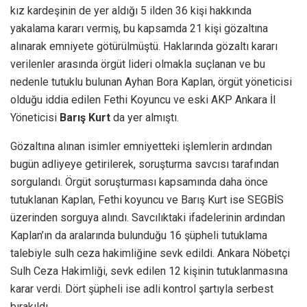
kız kardeşinin de yer aldığı 5 ilden 36 kişi hakkında
yakalama kararı vermiş, bu kapsamda 21 kişi gözaltına
alınarak emniyete götürülmüştü. Haklarında gözaltı kararı
verilenler arasında örgüt lideri olmakla suçlanan ve bu
nedenle tutuklu bulunan Ayhan Bora Kaplan, örgüt yöneticisi
olduğu iddia edilen Fethi Koyuncu ve eski AKP Ankara İl
Yöneticisi
Barış Kurt
da yer almıştı.
Gözaltına alınan isimler emniyetteki işlemlerin ardından
bugün adliyeye getirilerek, soruşturma savcısı tarafından
sorgulandı. Örgüt soruşturması kapsamında daha önce
tutuklanan Kaplan, Fethi koyuncu ve Barış Kurt ise SEGBİS
üzerinden sorguya alındı. Savcılıktaki ifadelerinin ardından
Kaplan’ın da aralarında bulunduğu 16 şüpheli tutuklama
talebiyle sulh ceza hakimliğine sevk edildi. Ankara Nöbetçi
Sulh Ceza Hakimliği, sevk edilen 12 kişinin tutuklanmasına
karar verdi. Dört şüpheli ise adli kontrol şartıyla serbest
bırakıldı.