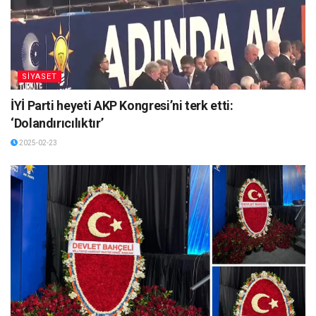
SİYASET
İYİ Parti heyeti AKP Kongresi’ni terk etti:
‘Dolandırıcılıktır’
2025-02-23