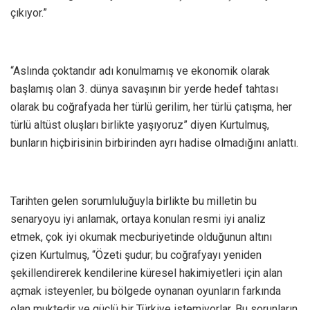
çıkıyor.”
“Aslında çoktandır adı konulmamış ve ekonomik olarak
başlamış olan 3. dünya savaşının bir yerde hedef tahtası
olarak bu coğrafyada her türlü gerilim, her türlü çatışma, her
türlü altüst oluşları birlikte yaşıyoruz” diyen Kurtulmuş,
bunların hiçbirisinin birbirinden ayrı hadise olmadığını anlattı.
Tarihten gelen sorumluluğuyla birlikte bu milletin bu
senaryoyu iyi anlamak, ortaya konulan resmi iyi analiz
etmek, çok iyi okumak mecburiyetinde olduğunun altını
çizen Kurtulmuş, “Özeti şudur; bu coğrafyayı yeniden
şekillendirerek kendilerine küresel hakimiyetleri için alan
açmak isteyenler, bu bölgede oynanan oyunların farkında
olan muktedir ve güçlü bir Türkiye istemiyorlar. Bu sorunların