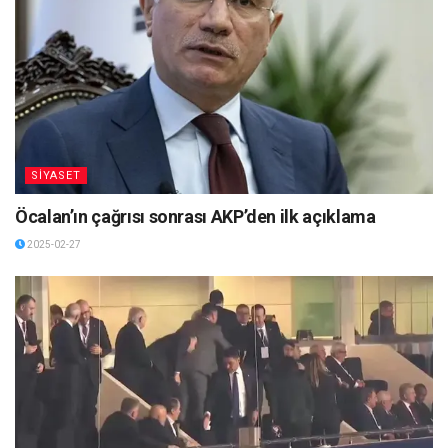
SİYASET
Öcalan’ın çağrısı sonrası AKP’den ilk açıklama
2025-02-27