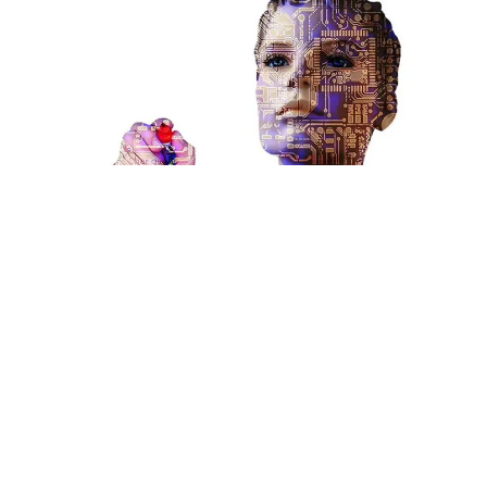
İnsan beynine benzer şekilde ‘düşünen bir bilgisayar’ türü
olan sinir ağı Speech2Face, bilim insanları tarafından