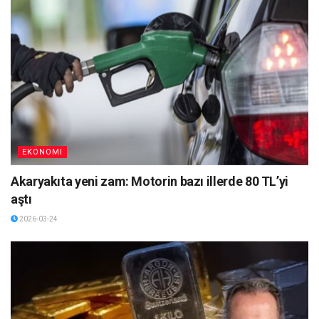
EKONOMI
Akaryakıta yeni zam: Motorin bazı illerde 80 TL’yi
aştı
2026-03-24