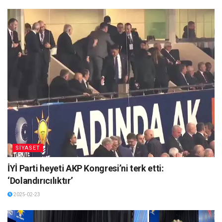
SİYASET
İYİ Parti heyeti AKP Kongresi’ni terk etti:
‘Dolandırıcılıktır’
2025-02-23