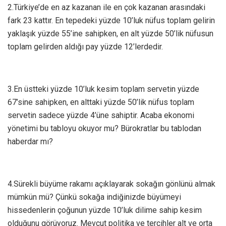
2.Türkiye’de en az kazanan ile en çok kazanan arasındaki
fark 23 kattır. En tepedeki yüzde 10’luk nüfus toplam gelirin
yaklaşık yüzde 55’ine sahipken, en alt yüzde 50’lik nüfusun
toplam gelirden aldığı pay yüzde 12’lerdedir.
3.En üstteki yüzde 10’luk kesim toplam servetin yüzde
67’sine sahipken, en alttaki yüzde 50’lik nüfus toplam
servetin sadece yüzde 4’üne sahiptir. Acaba ekonomi
yönetimi bu tabloyu okuyor mu? Bürokratlar bu tablodan
haberdar mı?
4.Sürekli büyüme rakamı açıklayarak sokağın gönlünü almak
mümkün mü? Çünkü sokağa indiğinizde büyümeyi
hissedenlerin çoğunun yüzde 10’luk dilime sahip kesim
olduğunu görüyoruz. Mevcut politika ve tercihler alt ve orta