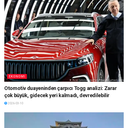
EKONOMI
Otomotiv duayeninden çarpıcı Togg analizi: Zarar
çok büyük, gidecek yeri kalmadı, devredilebilir
2026-03-10