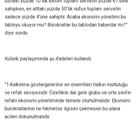
üstteki yüzde 10’luk kesim toplam servetin yüzde 67’sine
sahipken, en alttaki yüzde 50’lik nüfus toplam servetin
sadece yüzde 4’üne sahiptir. Acaba ekonomi yönetimi bu
tabloyu okuyor mu? Bürokratlar bu tablodan haberdar mı?”
diye sordu.
Külünk paylaşımında şu ifadeleri kullandı:
“1.Kalkınma göstergelerinin en önemlileri halkın mutluluğu
ve refah seviyesidir. Özellikle dar gelir grubu ve orta sınıfın
refahı ekonomi yönetiminde temele oturtulmalıdır. Ekonomi
bürokratlarının ne hikmetse ilgisini çekmeyen bu alana
acilen dokunulmalıdır.