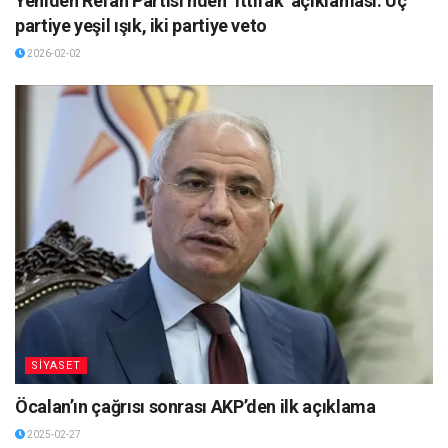
Yeniden Refah Partisi’nden ‘ittifak’ açıklaması: Üç
partiye yeşil ışık, iki partiye veto
2026-02-02
SİYASET
Öcalan’ın çağrısı sonrası AKP’den ilk açıklama
2025-02-27