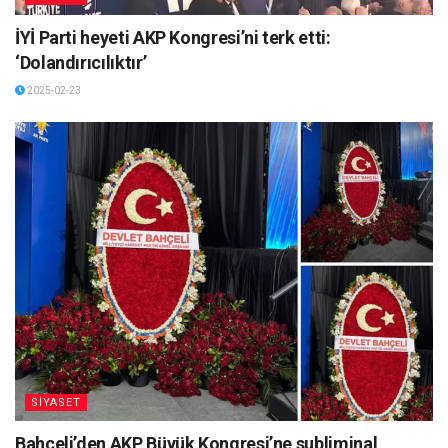
İYİ Parti heyeti AKP Kongresi’ni terk etti:
‘Dolandırıcılıktır’
2025-02-23
SİYASET
Bahçeli’den AKP Büyük Kongresi’ne subliminal