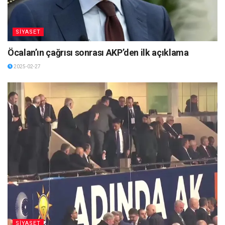
SİYASET
Öcalan’ın çağrısı sonrası AKP’den ilk açıklama
2025-02-27
SİYASET