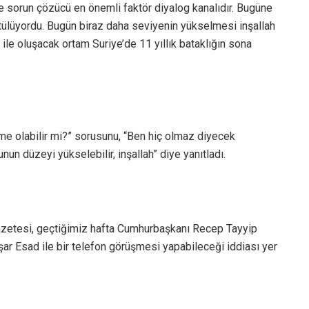
rde sorun çözücü en önemli faktör diyalog kanalıdır. Bugüne
ütülüyordu. Bugün biraz daha seviyenin yükselmesi inşallah
ile oluşacak ortam Suriye’de 11 yıllık bataklığın sona
şme olabilir mi?” sorusunu, “Ben hiç olmaz diyecek
un düzeyi yükselebilir, inşallah” diye yanıtladı.
 gazetesi, geçtiğimiz hafta Cumhurbaşkanı Recep Tayyip
şar Esad ile bir telefon görüşmesi yapabileceği iddiası yer