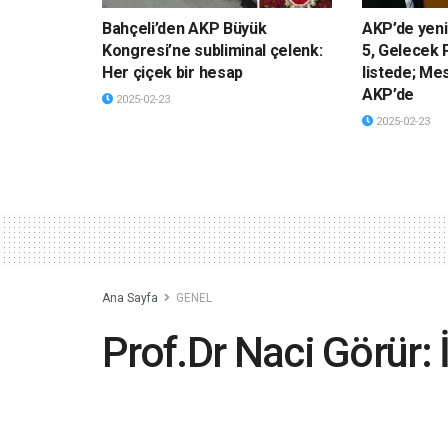
Bahçeli’den AKP Büyük
AKP’de yeni
Kongresi’ne subliminal çelenk:
5, Gelecek P
Her çiçek bir hesap
listede; Me
AKP’de
2025-02-23
2025-02-23
Ana Sayfa
GENEL
Prof.Dr Naci Görür: İ
arasında bir deprem