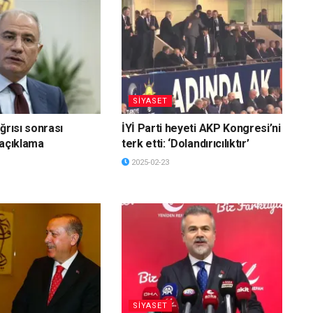
SİYASET
ğrısı sonrası
İYİ Parti heyeti AKP Kongresi’ni
 açıklama
terk etti: ‘Dolandırıcılıktır’
2025-02-23
SİYASET