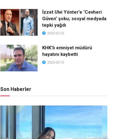
İzzet Ulvi Yönter’e ‘Cevheri
Güven’ şoku; sosyal medyada
tepki yağdı
2025-02-23
KHK’lı emniyet müdürü
hayatını kaybetti
2025-02-10
Son Haberler