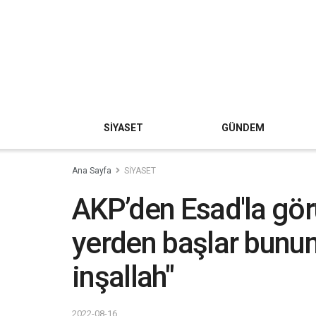
SİYASET
GÜNDEM
Ana Sayfa
SİYASET
AKP’den Esad'la gör
yerden başlar bunun 
inşallah"
2022-08-16