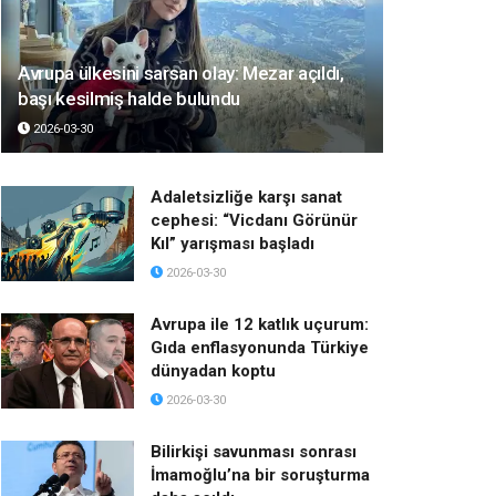
Avrupa ülkesini sarsan olay: Mezar açıldı,
başı kesilmiş halde bulundu
2026-03-30
Adaletsizliğe karşı sanat
cephesi: “Vicdanı Görünür
Kıl” yarışması başladı
2026-03-30
Avrupa ile 12 katlık uçurum:
Gıda enflasyonunda Türkiye
dünyadan koptu
2026-03-30
Bilirkişi savunması sonrası
İmamoğlu’na bir soruşturma