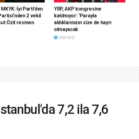
 MKYK: İyi Parti’den
YRP, AKP kongresine
artisi’nden 2 vekil
katılmıyor: ‘Parayla
sut Özil resmen
aldıklarınızın size de hayrı
olmayacak
2025-02-21
stanbul'da 7,2 ila 7,6
 bekliyoruz, zaman