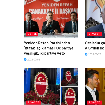
GENEL
SİYASET
Yeniden Refah Partisi’nden
Öcalan’ın ça
‘ittifak’ açıklaması: Üç partiye
AKP’den ilk
yeşil ışık, iki partiye veto
2025-02-27
2026-02-02
SİYASET
SİYASET