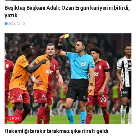
Beşiktaş Başkanı Adalı: Ozan Ergün kariyerini bitirdi,
yazık
2026-03-10
SPOR
Hakemliği bırakır bırakmaz şike itirafı geldi