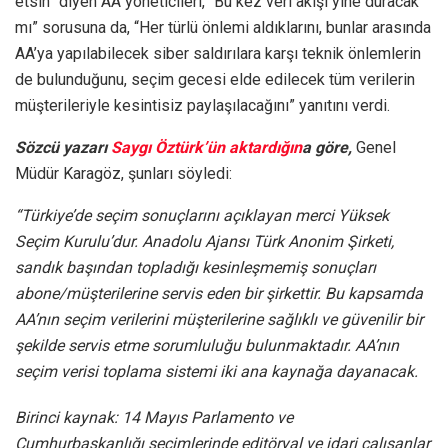
etsin” diyen AA yöneticileri, “Bu kez veri akışı yine duracak
mı” sorusuna da, “Her türlü önlemi aldıklarını, bunlar arasında
AA’ya yapılabilecek siber saldırılara karşı teknik önlemlerin
de bulunduğunu, seçim gecesi elde edilecek tüm verilerin
müşterileriyle kesintisiz paylaşılacağını” yanıtını verdi.
Sözcü yazarı
Saygı Öztürk’ün aktardığın
a göre,
Genel
Müdür Karagöz, şunları söyledi:
“Türkiye’de seçim sonuçlarını açıklayan merci Yüksek
Seçim Kurulu’dur. Anadolu Ajansı Türk Anonim Şirketi,
sandık başından topladığı kesinleşmemiş sonuçları
abone/müşterilerine servis eden bir şirkettir. Bu kapsamda
AA’nın seçim verilerini müşterilerine sağlıklı ve güvenilir bir
şekilde servis etme sorumluluğu bulunmaktadır. AA’nın
seçim verisi toplama sistemi iki ana kaynağa dayanacak.
Birinci kaynak: 14 Mayıs Parlamento ve
Cumhurbaşkanlığı seçimlerinde editöryal ve idari çalışanlar