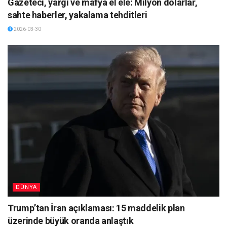
Gazeteci, yargı ve mafya el ele: Milyon dolarlar,
sahte haberler, yakalama tehditleri
2026-03-30
DÜNYA
Trump’tan İran açıklaması: 15 maddelik plan
üzerinde büyük oranda anlaştık