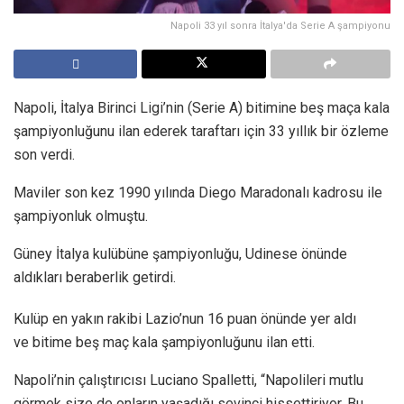
Napoli 33 yıl sonra İtalya'da Serie A şampiyonu
Napoli, İtalya Birinci Ligi’nin (Serie A) bitimine beş maça kala
şampiyonluğunu ilan ederek taraftarı için 33 yıllık bir özleme
son verdi.
Maviler son kez 1990 yılında Diego Maradonalı kadrosu ile
şampiyonluk olmuştu.
Güney İtalya kulübüne şampiyonluğu, Udinese önünde
aldıkları beraberlik getirdi.
Kulüp en yakın rakibi Lazio’nun 16 puan önünde yer aldı
ve bitime beş maç kala şampiyonluğunu ilan etti.
Napoli’nin çalıştırıcısı Luciano Spalletti, “Napolileri mutlu
görmek size de onların yaşadığı sevinci hissettiriyor. Bu