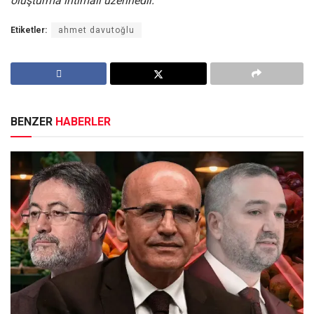
oluşturma ihtimali üzerinedir.
“
Etiketler:
ahmet davutoğlu
BENZER
HABERLER