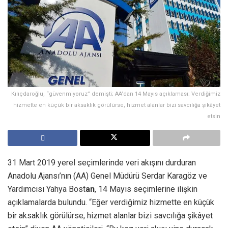
Kılıçdaroğlu, “güvenmiyoruz” demişti; AA’dan 14 Mayıs açıklaması: Verdiğimiz
hizmette en küçük bir aksaklık görülürse, hizmet alanlar bizi savcılığa şikâyet
etsin
31 Mart 2019 yerel seçimlerinde veri akışını durduran
Anadolu Ajansı’nın (AA) Genel Müdürü Serdar Karagöz ve
Yardımcısı Yahya Bost
an
, 14 Mayıs seçimlerine ilişkin
açıklamalarda bulundu. “Eğer verdiğimiz hizmette en küçük
bir aksaklık görülürse, hizmet alanlar bizi savcılığa şikâyet