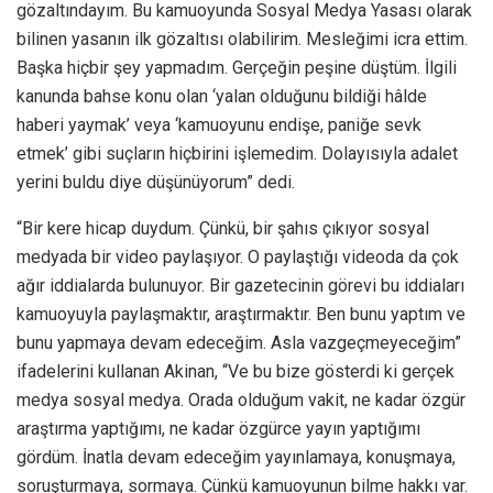
gözaltındayım. Bu kamuoyunda Sosyal Medya Yasası olarak
bilinen yasanın ilk gözaltısı olabilirim. Mesleğimi icra ettim.
Başka hiçbir şey yapmadım. Gerçeğin peşine düştüm. İlgili
kanunda bahse konu olan ‘yalan olduğunu bildiği hâlde
haberi yaymak’ veya ‘kamuoyunu endişe, paniğe sevk
etmek’ gibi suçların hiçbirini işlemedim. Dolayısıyla adalet
yerini buldu diye düşünüyorum” dedi.
“Bir kere hicap duydum. Çünkü, bir şahıs çıkıyor sosyal
medyada bir video paylaşıyor. O paylaştığı videoda da çok
ağır iddialarda bulunuyor. Bir gazetecinin görevi bu iddiaları
kamuoyuyla paylaşmaktır, araştırmaktır. Ben bunu yaptım ve
bunu yapmaya devam edeceğim. Asla vazgeçmeyeceğim”
ifadelerini kullanan Akinan, “Ve bu bize gösterdi ki gerçek
medya sosyal medya. Orada olduğum vakit, ne kadar özgür
araştırma yaptığımı, ne kadar özgürce yayın yaptığımı
gördüm. İnatla devam edeceğim yayınlamaya, konuşmaya,
soruşturmaya, sormaya. Çünkü kamuoyunun bilme hakkı var.