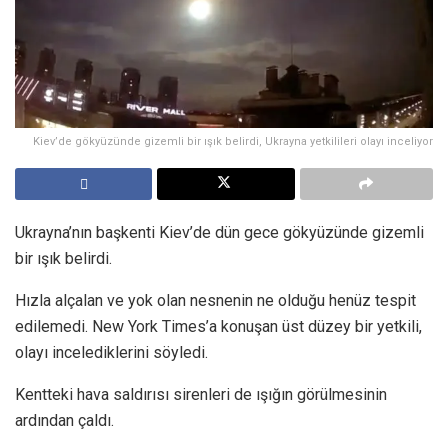
Kiev’de gökyüzünde gizemli bir ışık belirdi, Ukrayna yetkilileri olayı inceliyor
Ukrayna’nın başkenti Kiev’de dün gece gökyüzünde gizemli
bir ışık belirdi.
Hızla alçalan ve yok olan nesnenin ne olduğu henüz tespit
edilemedi. New York Times’a konuşan üst düzey bir yetkili,
olayı incelediklerini söyledi.
Kentteki hava saldırısı sirenleri de ışığın görülmesinin
ardından çaldı.