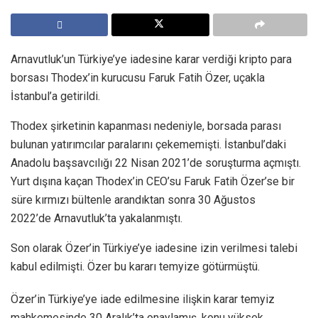
Arnavutluk’un Türkiye’ye iadesine karar verdiği kripto para
borsası Thodex’in kurucusu Faruk Fatih Özer, uçakla
İstanbul’a getirildi.
Thodex şirketinin kapanması nedeniyle, borsada parası
bulunan yatırımcılar paralarını çekememişti. İstanbul’daki
Anadolu başsavcılığı 22 Nisan 2021’de soruşturma açmıştı.
Yurt dışına kaçan Thodex’in CEO’su Faruk Fatih Özer’se bir
süre kırmızı bültenle arandıktan sonra 30 Ağustos
2022’de Arnavutluk’ta yakalanmıştı.
Son olarak Özer’in Türkiye’ye iadesine izin verilmesi talebi
kabul edilmişti. Özer bu kararı temyize götürmüştü.
Özer’in Türkiye’ye iade edilmesine ilişkin karar temyiz
mahkemesinde 30 Aralık’ta onaylamış, konu yüksek