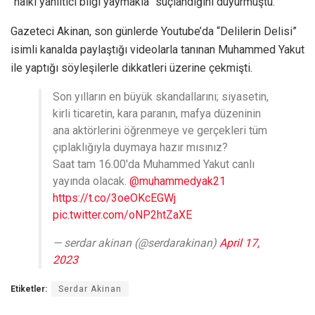
“halkı yanıltıcı bilgi yaymakla” suçlandığını duyurmuştu.
Gazeteci Akinan, son günlerde Youtube’da “Delilerin Delisi”
isimli kanalda paylaştığı videolarla tanınan Muhammed Yakut
ile yaptığı söyleşilerle dikkatleri üzerine çekmişti.
Son yılların en büyük skandallarını; siyasetin,
kirli ticaretin, kara paranın, mafya düzeninin
ana aktörlerini öğrenmeye ve gerçekleri tüm
çıplaklığıyla duymaya hazır mısınız?
Saat tam 16.00'da Muhammed Yakut canlı
yayında olacak.
@muhammedyak21
https://t.co/3oeOKcEGWj
pic.twitter.com/oNP2htZaXE
— serdar akinan (@serdarakinan)
April 17,
2023
Etiketler:
Serdar Akinan