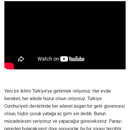
Yeni bir iklimi Türkiye’ye getirmek istiyoruz. Her evde
bereket, her ailede huzur olsun istiyoruz. Türkiye
Cumhuriyeti devletinde her ailenin asgari bir gelir güvencesi
olsun, hiçbir çocuk yatağa aç girm sin dedik. Bunun
mücadelesini veriyoruz ve yapacağız göreceksiniz. Parayı
nereden bulacaksınız diye soruyorlar, bu bir siyasi tercihtir.