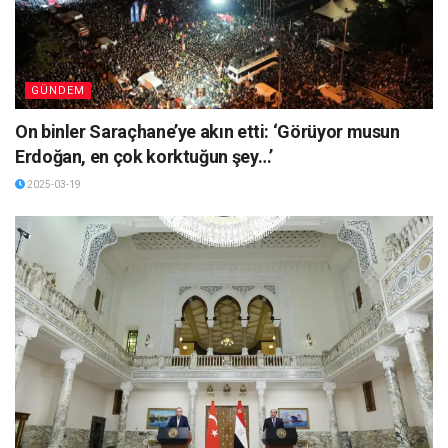
GÜNDEM
On binler Saraçhane’ye akın etti: ‘Görüyor musun
Erdoğan, en çok korktuğun şey…’
2025-03-19