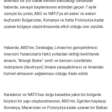
alternatif bir yol olarak kendini kanıtladığı savunulan
haberde, savaşın başlamasının ardından geçen 7 aylık
süreçte bu yolun, ABD ve NATO’ya ait asker ve askeri
teçhizatın Bulgaristan, Romanya ve hatta Polonya’ya kadar
uzanan bölgeye ulaştırılmasında etkili olduğu öne sürüldü.
Haberde, ABD’nin, Dedeağaç Limanı’nın genişletilmesi
önerisini Yunanistan’a farklı yollardan ilettiği belirtilerek
amacın, “Arleigh Burke” sınıfı ve benzeri özellikteki
muhriplerin (destroyer) limana yanaşabilmesi ve limandan
hizmet almasının sağlanması olduğu ifade edildi.
Karadeniz ve NATO’nun doğu kanadına yakın bir bölgede
böylesi bir yapı oluşturulmasının, ABD’nin, Ege’den başlayıp
Romanya, Macaristan ve Polonya’ya kadar uzanan bir Balkan