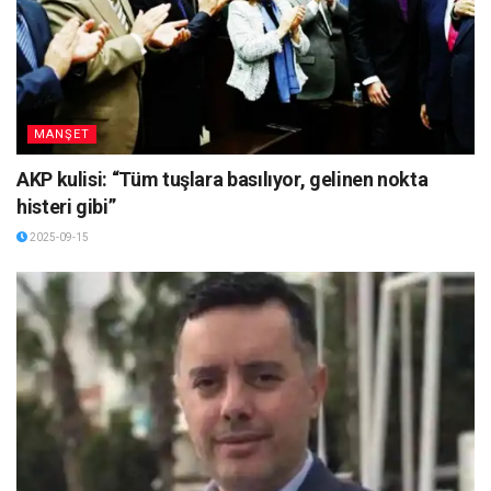
MANŞET
AKP kulisi: “Tüm tuşlara basılıyor, gelinen nokta
histeri gibi”
2025-09-15