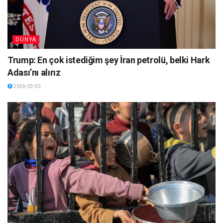
DÜNYA
Trump: En çok istediğim şey İran petrolü, belki Hark
Adası’nı alırız
2026-03-30