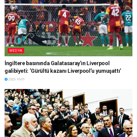
MEDYA
İngiltere basınında Galatasaray’ın Liverpool
galibiyeti: ‘Gürültü kazanı Liverpool’u yumuşattı’
2025-10-01