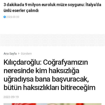
3 dakikada 9 milyon euroluk müze soygunu: İtalya’da
ünlü eserler çalındı
2026-03-30
Ana Sayfa
Gündem
Kılıçdaroğlu: Coğrafyamızın
neresinde kim haksızlığa
uğradıysa bana başvuracak,
bütün haksızlıkları bitireceğim
2022-09-19