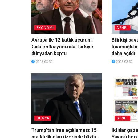
EKONOMI
GENEL
Avrupa ile 12 katlık uçurum:
Bilirkişi sa
Gıda enflasyonunda Türkiye
İmamoğlu’n
dünyadan koptu
daha açıldı
2026-03-30
2026-03-30
DÜNYA
GENEL
Trump’tan İran açıklaması: 15
İktidar gaz
maddelik plan üzerinde büyük
Yavaş’ı hede