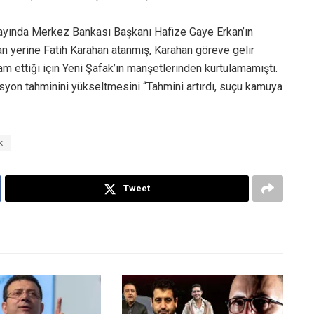
t ayında Merkez Bankası Başkanı Hafize Gaye Erkan’ın
an yerine Fatih Karahan atanmış, Karahan göreve gelir
m ettiği için Yeni Şafak’ın manşetlerinden kurtulamamıştı.
syon tahminini yükseltmesini “Tahmini artırdı, suçu kamuya
k
Tweet