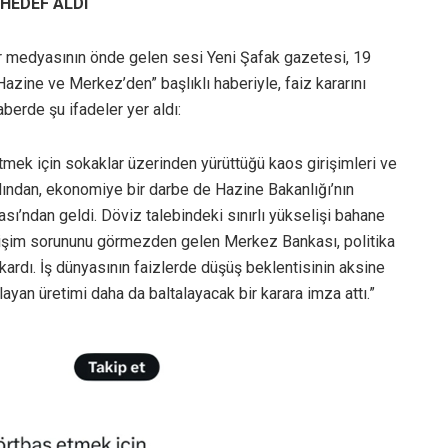
HEDEF ALDI
ar medyasının önde gelen sesi Yeni Şafak gazetesi, 19
Hazine ve Merkez’den” başlıklı haberiyle, faiz kararını
berde şu ifadeler yer aldı:
tmek için sokaklar üzerinden yürüttüğü kaos girişimleri ve
dından, ekonomiye bir darbe de Hazine Bakanlığı’nın
ndan geldi. Döviz talebindeki sınırlı yükselişi bahane
rişim sorununu görmezden gelen Merkez Bankası, politika
ıkardı. İş dünyasının faizlerde düşüş beklentisinin aksine
yan üretimi daha da baltalayacak bir karara imza attı.”