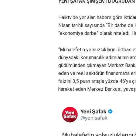
YENİ ŞAFAK ŞİMŞEK’İ DOĞRUDAN 
Halktv’de yer alan habere göre iktid
Nisan tarihli sayısında “Bir darbe de 
“ekonomiye darbe” olarak niteledi. Ha
“Muhalefetin yolsuzluklarını örtbas e
dünyadaki korumacılık adımlarının ar
güdümünden çıkmayan Merkez Bankası’
eden ve reel sektörün finansmana e
faizini 3,5 puan artışla yüzde 46’ya ç
hareket eden Merkez Bankası, yavaşla