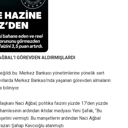
 AĞBAL’I GÖREVDEN ALDIRMIŞLARDI
şı değildi bu. Merkez Bankası yönetimlerine yönelik sert
n yıllarda Merkez Bankası’nda yaşanan görevden almaların
 biliniyor.
şkanı Naci Ağbal, politika faizini yüzde 17’den yüzde
 hamlesinin ardından iktidar medyası Yeni Şafak, “Bu
etini vermişti. Bu manşetlerin ardından Naci Ağbal
yazarı Şahap Kavcıoğlu atanmıştı.