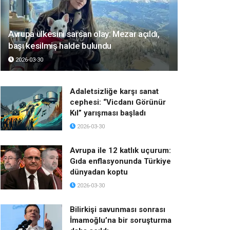
Avrupa ülkesini sarsan olay: Mezar açıldı,
başı kesilmiş halde bulundu
2026-03-30
Adaletsizliğe karşı sanat
cephesi: “Vicdanı Görünür
Kıl” yarışması başladı
2026-03-30
Avrupa ile 12 katlık uçurum:
Gıda enflasyonunda Türkiye
dünyadan koptu
2026-03-30
Bilirkişi savunması sonrası
İmamoğlu’na bir soruşturma