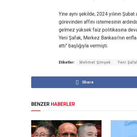
Yine aynı şekilde, 2024 yılının Şuba
görevinden affını istemesinin ardınd
gelmez yüksek faiz politikasına deva
Yeni Şafak, Merkez Bankası’nın enfla
attı” başlığıyla vermişti.
Etiketler:
Mehmet Şimşek
Yeni Şafa
Share
BENZER
HABERLER