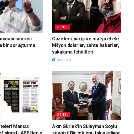
GENEL
vunması sonrası
Gazeteci, yargı ve mafya el ele:
a bir soruşturma
Milyon dolarlar, sahte haberler,
yakalama tehditleri
2026-03-30
GENEL
eteleri Mansur
Akın Gürlek’in Süleyman Soylu
f almıştı: ABB’den o
sevgisi: Bir tek onu takip ediyor