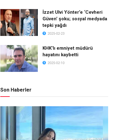
İzzet Ulvi Yönter’e ‘Cevheri
Güven’ şoku; sosyal medyada
tepki yağdı
2025-02-23
KHK’lı emniyet müdürü
hayatını kaybetti
2025-02-10
Son Haberler