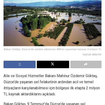
Bakan Göktaş: Düzce'de selden etkilenen 400'ün üzerinde haneye 2 milyon TL
kaynak aktarıldı
Aile ve Sosyal Hizmetler Bakanı Mahinur Özdemir Göktaş,
Düzce’de yaşanan sel felaketinin ardından acil ve temel
ihtiyaçların karşılanabilmesi için bölgeye ilk etapta 2 milyon
TL kaynak aktardıklarını açıkladı.
Bakan Göktaş, 9 Temmuz’da Düzce’de yaşanan sel