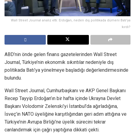
Wall Street Journal analiz etti: Erdoğan, neden dış politikada dümeni Batı'ya
kırdı?
ABD’nin önde gelen finans gazetelerinden Wall Street
Journal, Türkiye’nin ekonomik sıkıntılar nedeniyle dış
politikada Batı’ya yönelmeye başladığı değerlendirmesinde
bulundu.
Wall Street Journal, Cumhurbaşkanı ve AKP Genel Başkanı
Recep Tayyip Erdoğan’ın bir hafta içinde Ukrayna Devlet
Başkanı Volodomir Zelenski’yi İstanbul’da ağırladığına,
İsveç’in NATO üyeliğine karşıtlığından geri adım attığına ve
Türkiye’nin Avrupa Birliği’ne üyelik sürecini tekrar
canlandırmak için çağrı yaptığına dikkati çekti.