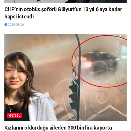
CHP’nin otobüs şoförü Gülyurt’un 13 yıl 6 aya kadar
hapsi istendi
2026-03-30
GENEL
Kızlarını öldürdüğü aileden 300 bin lira kaporta