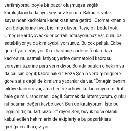
verilmiyorsa, böyle bir pazar oluşmuşsa sağlık
kuruluşlarında da aynı şey söz konusu. Bakanlık yatak
sayısından kadrolara kadar kısıtlama getirdi. Otomatikman o
izin belgelerine fiyat biçilmiş oluyor. Rayiç bir bedel yok.
Örneğin kardiyovasküler cerrahi istasyonunuz var, bunu da
satabiliyor ya da kiralayabiliyorsunuz. Bu çok pahalı. Ekibe
göre fiyat değişiyor. Kimi hastane sadece fizik tedavi
kadrosunu satmak istiyor, yerine dermatoloji kadrosu
vereyim, üzerine para verin diyor. Burada satılan o hekim ya
da çalışan değil; kadro hakkı.” Feza Şen’in verdiği bilgilere
göre satış değil de kiralama yapanlar da var. “Örneğin benim
cildiye kadrom var, ama ben o kadroyu kullanamıyorum. Atıl
hale gelmiş, randımanlı değil. Satmak da istemiyorum, çünkü
ruhsatımın değeri kayboluyor. Ben de kiralıyorum. İşte bu
legal midir, bu tartışılabilir” diyen Şen, büyük hoca olarak
kabul edilen hekimlerin de ekipleriyle bu pazarlıklara
girdiğinin altını çiziyor.