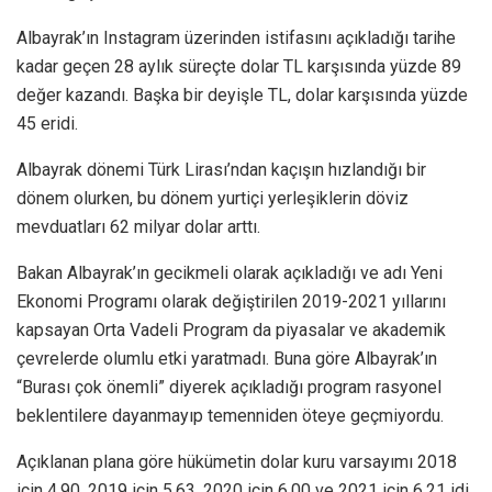
Albayrak’ın Instagram üzerinden istifasını açıkladığı tarihe
kadar geçen 28 aylık süreçte dolar TL karşısında yüzde 89
değer kazandı. Başka bir deyişle TL, dolar karşısında yüzde
45 eridi.
Albayrak dönemi Türk Lirası’ndan kaçışın hızlandığı bir
dönem olurken, bu dönem yurtiçi yerleşiklerin döviz
mevduatları 62 milyar dolar arttı.
Bakan Albayrak’ın gecikmeli olarak açıkladığı ve adı Yeni
Ekonomi Programı olarak değiştirilen 2019-2021 yıllarını
kapsayan Orta Vadeli Program da piyasalar ve akademik
çevrelerde olumlu etki yaratmadı. Buna göre Albayrak’ın
“Burası çok önemli” diyerek açıkladığı program rasyonel
beklentilere dayanmayıp temenniden öteye geçmiyordu.
Açıklanan plana göre hükümetin dolar kuru varsayımı 2018
için 4.90, 2019 için 5.63, 2020 için 6.00 ve 2021 için 6.21 idi.