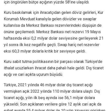
için öngörülen bütçe açığının yüzde 58’ine ulaşıldı.
Kuru baskılamak için ihracatçıdan gelen döviz gelirleri, Kur
Korumalı Mevduat kanalıyla gelen dövizler ve swaplar
kullanılsa da Merkez Bankası rezervlerindeki düşüşün de
önüne geçilemedi. Merkez Bankası net rezervi 19 Mayıs
haftasında eksi 0,2 milyar dolar seviyesine gerileyerek 21
yıl sonra ilk kez negatife geçti. Swap hariç net rezervler
eksi 60,3 milyar dolarla kritik bir seviyeye geldi.
Kuru sabit tutma politikasının bir parçası olarak Türkiye’de
ithalat ucuzlarken ihracat daha pahalı hale geldi. Dış ticaret
açığı ve cari açıkta uçurum büyüdü.
Türkiye, 2021 yılında 46 milyar dolar dış ticaret açığı
vermişken açık 2022 yılında 110 milyar dolara ulaştı. Dış
ticaret açığı, yılın ilk beş ayında ise 56,1 milyar dolara
yükseldi. Son açıklanan verilere göre 12 aylık cari açık da
şubat ayında 55,4 milyar dolar ile 10 yılın zirvesini görürken