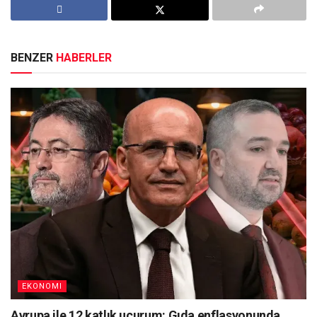
BENZER
HABERLER
EKONOMI
Avrupa ile 12 katlık uçurum: Gıda enflasyonunda