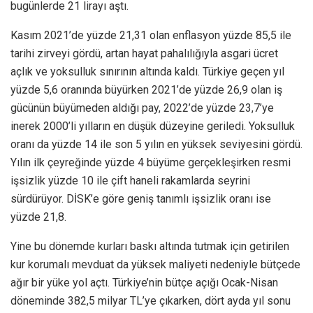
bugünlerde 21 lirayı aştı.
Kasım 2021’de yüzde 21,31 olan enflasyon yüzde 85,5 ile
tarihi zirveyi gördü, artan hayat pahalılığıyla asgari ücret
açlık ve yoksulluk sınırının altında kaldı. Türkiye geçen yıl
yüzde 5,6 oranında büyürken 2021’de yüzde 26,9 olan iş
gücünün büyümeden aldığı pay, 2022’de yüzde 23,7’ye
inerek 2000’li yılların en düşük düzeyine geriledi. Yoksulluk
oranı da yüzde 14 ile son 5 yılın en yüksek seviyesini gördü.
Yılın ilk çeyreğinde yüzde 4 büyüme gerçekleşirken resmi
işsizlik yüzde 10 ile çift haneli rakamlarda seyrini
sürdürüyor. DİSK’e göre geniş tanımlı işsizlik oranı ise
yüzde 21,8.
Yine bu dönemde kurları baskı altında tutmak için getirilen
kur korumalı mevduat da yüksek maliyeti nedeniyle bütçede
ağır bir yüke yol açtı. Türkiye’nin bütçe açığı Ocak-Nisan
döneminde 382,5 milyar TL’ye çıkarken, dört ayda yıl sonu