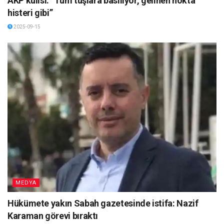
AKP kulisi: “Tüm tuşlara basılıyor, gelinen nokta
histeri gibi”
2025-09-15
MEDYA
Hükümete yakın Sabah gazetesinde istifa: Nazif
Karaman görevi bıraktı