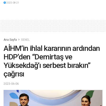
2025-08-21
Ana Sayfa
GENEL
AİHM’in ihlal kararının ardından
HDP’den “Demirtaş ve
Yüksekdağ’ı serbest bırakın”
çağrısı
2023-06-06