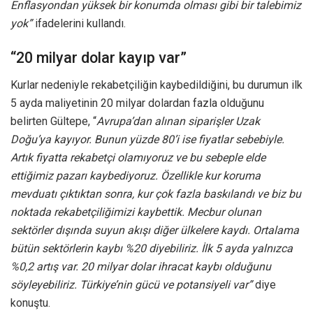
Enflasyondan yüksek bir konumda olması gibi bir talebimiz
yok”
ifadelerini kullandı.
“20 milyar dolar kayıp var”
Kurlar nedeniyle rekabetçiliğin kaybedildiğini, bu durumun ilk
5 ayda maliyetinin 20 milyar dolardan fazla olduğunu
belirten Gültepe, “
Avrupa’dan alınan siparişler Uzak
Doğu’ya kayıyor. Bunun yüzde 80’i ise fiyatlar sebebiyle.
Artık fiyatta rekabetçi olamıyoruz ve bu sebeple elde
ettiğimiz pazarı kaybediyoruz. Özellikle kur koruma
mevduatı çıktıktan sonra, kur çok fazla baskılandı ve biz bu
noktada rekabetçiliğimizi kaybettik. Mecbur olunan
sektörler dışında suyun akışı diğer ülkelere kaydı. Ortalama
bütün sektörlerin kaybı %20 diyebiliriz. İlk 5 ayda yalnızca
%0,2 artış var. 20 milyar dolar ihracat kaybı olduğunu
söyleyebiliriz. Türkiye’nin gücü ve potansiyeli var”
diye
konuştu.