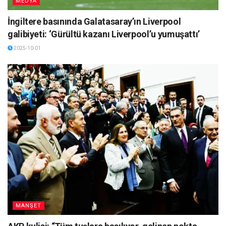
MEDYA
İngiltere basınında Galatasaray’ın Liverpool
galibiyeti: ‘Gürültü kazanı Liverpool’u yumuşattı’
2025-10-01
MANŞET