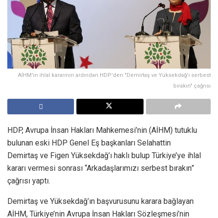
AİHM'in ihlal kararının ardından HDP'den "Demirtaş ve Yüksekdağ'ı serbest
bırakın" çağrısı
HDP, Avrupa İnsan Hakları Mahkemesi’nin (AİHM) tutuklu
bulunan eski HDP Genel Eş başkanları Selahattin
Demirtaş ve Figen Yüksekdağ’ı haklı bulup Türkiye’ye ihlal
kararı vermesi sonrası “Arkadaşlarımızı serbest bırakın”
çağrısı yaptı.
Demirtaş ve Yüksekdağ’ın başvurusunu karara bağlayan
AİHM, Türkiye’nin Avrupa İnsan Hakları Sözleşmesi’nin