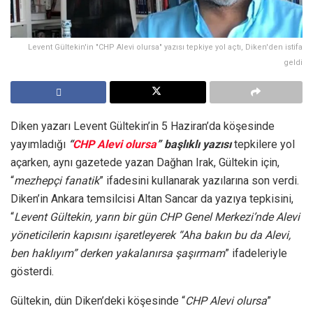
Levent Gültekin'in "CHP Alevi olursa" yazısı tepkiye yol açtı, Diken'den istifa
geldi
Diken yazarı Levent Gültekin’in 5 Haziran’da köşesinde
yayımladığı
“
CHP Alevi olursa
” başlıklı yazısı
tepkilere yol
açarken, aynı gazetede yazan Dağhan Irak, Gültekin için,
“
mezhepçi fanatik
” ifadesini kullanarak yazılarına son verdi.
Diken’in Ankara temsilcisi Altan Sancar da yazıya tepkisini,
“
Levent Gültekin, yarın bir gün CHP Genel Merkezi’nde Alevi
yöneticilerin kapısını işaretleyerek “Aha bakın bu da Alevi,
ben haklıyım” derken yakalanırsa şaşırmam
” ifadeleriyle
gösterdi.
Gültekin, dün Diken’deki köşesinde “
CHP Alevi olursa
”