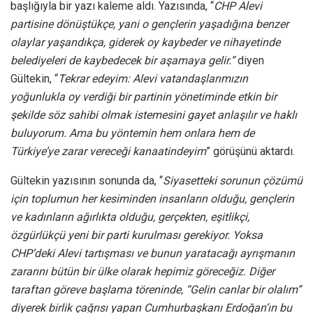
başlığıyla bir yazı kaleme aldı. Yazısında, “
CHP Alevi
partisine dönüştükçe, yani o gençlerin yaşadığına benzer
olaylar yaşandıkça, giderek oy kaybeder ve nihayetinde
belediyeleri de kaybedecek bir aşamaya gelir.”
diyen
Gültekin, “
Tekrar edeyim: Alevi vatandaşlarımızın
yoğunlukla oy verdiği bir partinin yönetiminde etkin bir
şekilde söz sahibi olmak istemesini gayet anlaşılır ve haklı
buluyorum. Ama bu yöntemin hem onlara hem de
Türkiye’ye zarar vereceği kanaatindeyim
” görüşünü aktardı.
Gültekin yazısının sonunda da, “
Siyasetteki sorunun çözümü
için toplumun her kesiminden insanların olduğu, gençlerin
ve kadınların ağırlıkta olduğu, gerçekten, eşitlikçi,
özgürlükçü yeni bir parti kurulması gerekiyor. Yoksa
CHP’deki Alevi tartışması ve bunun yaratacağı ayrışmanın
zararını bütün bir ülke olarak hepimiz göreceğiz. Diğer
taraftan göreve başlama töreninde, “Gelin canlar bir olalım”
diyerek birlik çağrısı yapan Cumhurbaşkanı Erdoğan’ın bu