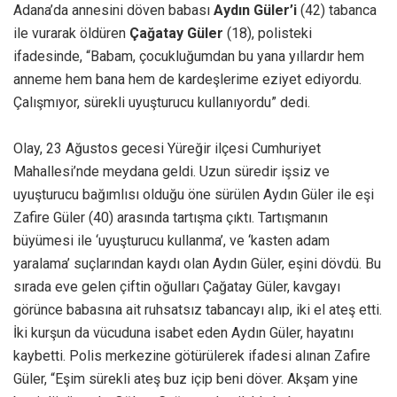
Adana’da annesini döven babası
Aydın Güler’i
(42) tabanca
ile vurarak öldüren
Çağatay Güler
(18), polisteki
ifadesinde, “Babam, çocukluğumdan bu yana yıllardır hem
anneme hem bana hem de kardeşlerime eziyet ediyordu.
Çalışmıyor, sürekli uyuşturucu kullanıyordu” dedi.
Olay, 23 Ağustos gecesi Yüreğir ilçesi Cumhuriyet
Mahallesi’nde meydana geldi. Uzun süredir işsiz ve
uyuşturucu bağımlısı olduğu öne sürülen Aydın Güler ile eşi
Zafire Güler (40) arasında tartışma çıktı. Tartışmanın
büyümesi ile ‘uyuşturucu kullanma’, ve ‘kasten adam
yaralama’ suçlarından kaydı olan Aydın Güler, eşini dövdü. Bu
sırada eve gelen çiftin oğulları Çağatay Güler, kavgayı
görünce babasına ait ruhsatsız tabancayı alıp, iki el ateş etti.
İki kurşun da vücuduna isabet eden Aydın Güler, hayatını
kaybetti. Polis merkezine götürülerek ifadesi alınan Zafire
Güler, “Eşim sürekli ateş buz içip beni döver. Akşam yine