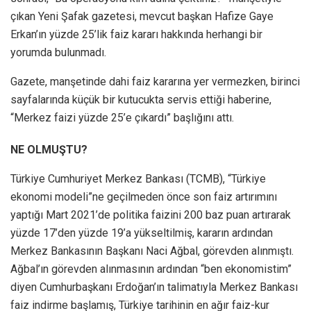
çıkan Yeni Şafak gazetesi, mevcut başkan Hafize Gaye
Erkan’ın yüzde 25’lik faiz kararı hakkında herhangi bir
yorumda bulunmadı.
Gazete, manşetinde dahi faiz kararına yer vermezken, birinci
sayfalarında küçük bir kutucukta servis ettiği haberine,
“Merkez faizi yüzde 25’e çıkardı” başlığını attı.
NE OLMUŞTU?
Türkiye Cumhuriyet Merkez Bankası (TCMB), “Türkiye
ekonomi modeli”ne geçilmeden önce son faiz artırımını
yaptığı Mart 2021’de politika faizini 200 baz puan artırarak
yüzde 17’den yüzde 19’a yükseltilmiş, kararın ardından
Merkez Bankasının Başkanı Naci Ağbal, görevden alınmıştı.
Ağbal’ın görevden alınmasının ardından “ben ekonomistim”
diyen Cumhurbaşkanı Erdoğan’ın talimatıyla Merkez Bankası
faiz indirme başlamış, Türkiye tarihinin en ağır faiz-kur