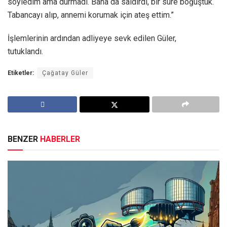
söyledim ama durmadı. Bana da saldırdı, bir süre boğuştuk.
Tabancayı alıp, annemi korumak için ateş ettim.”
İşlemlerinin ardından adliyeye sevk edilen Güler,
tutuklandı.
Etiketler:
Çağatay Güler
BENZER
HABERLER