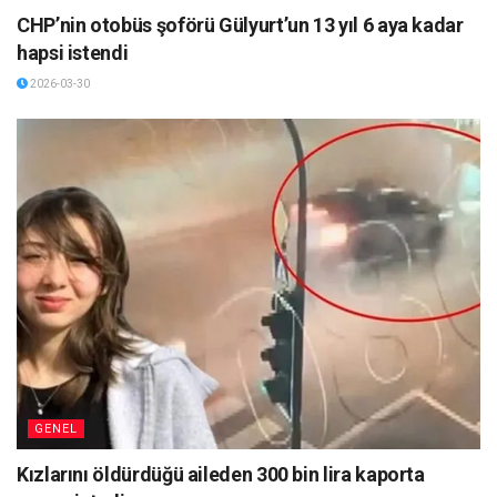
CHP’nin otobüs şoförü Gülyurt’un 13 yıl 6 aya kadar
hapsi istendi
2026-03-30
GENEL
Kızlarını öldürdüğü aileden 300 bin lira kaporta