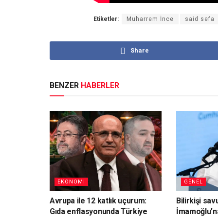
Etiketler:
Muharrem İnce
said sefa
Share
BENZER
HABERLER
EKONOMI
GENEL
Avrupa ile 12 katlık uçurum:
Bilirkişi sa
Gıda enflasyonunda Türkiye
İmamoğlu’n