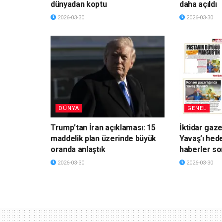
dünyadan koptu
daha açıldı
2026-03-30
2026-03-30
DÜNYA
GENEL
Trump’tan İran açıklaması: 15
İktidar gaz
maddelik plan üzerinde büyük
Yavaş’ı hede
oranda anlaştık
haberler so
2026-03-30
2026-03-30