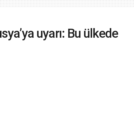
sya’ya uyarı: Bu ülkede
jlar, kumpaslar,
siz varsınız; elinizi
 çekin