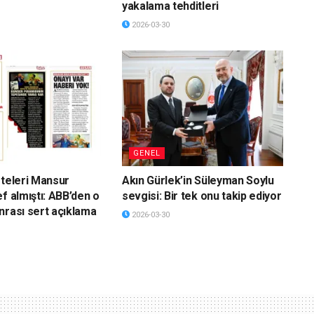
yakalama tehditleri
2026-03-30
GENEL
eteleri Mansur
Akın Gürlek’in Süleyman Soylu
f almıştı: ABB’den o
sevgisi: Bir tek onu takip ediyor
nrası sert açıklama
2026-03-30