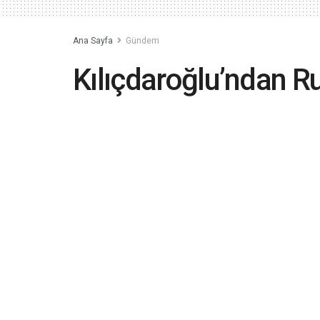
Ana Sayfa
Gündem
Kılıçdaroğlu’ndan Ru
ortaya saçılan monta
kasetlerin arkasında 
Türk’ün devletinden
2023-05-11