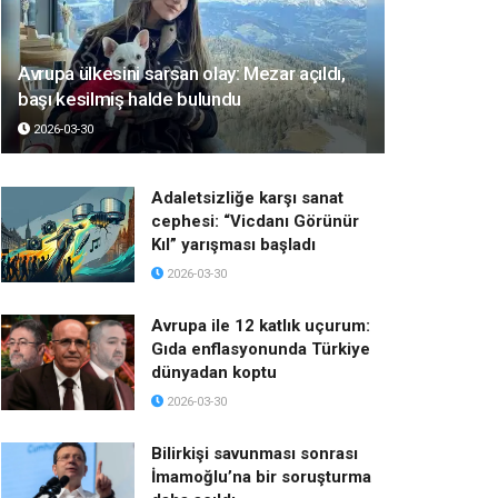
Avrupa ülkesini sarsan olay: Mezar açıldı,
başı kesilmiş halde bulundu
2026-03-30
Adaletsizliğe karşı sanat
cephesi: “Vicdanı Görünür
Kıl” yarışması başladı
2026-03-30
Avrupa ile 12 katlık uçurum:
Gıda enflasyonunda Türkiye
dünyadan koptu
2026-03-30
Bilirkişi savunması sonrası
İmamoğlu’na bir soruşturma