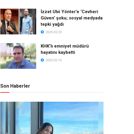
İzzet Ulvi Yönter’e ‘Cevheri
Güven’ şoku; sosyal medyada
tepki yağdı
2025-02-23
KHK’lı emniyet müdürü
hayatını kaybetti
2025-02-10
Son Haberler