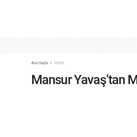
Ana Sayfa
GENEL
Mansur Yavaş’tan Me
‘Bunu bir defaya m
diyerek açıkladı
2024-03-07