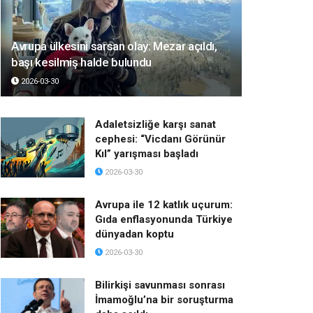
Avrupa ülkesini sarsan olay: Mezar açıldı,
başı kesilmiş halde bulundu
2026-03-30
Adaletsizliğe karşı sanat
cephesi: “Vicdanı Görünür
Kıl” yarışması başladı
2026-03-30
Avrupa ile 12 katlık uçurum:
Gıda enflasyonunda Türkiye
dünyadan koptu
2026-03-30
Bilirkişi savunması sonrası
İmamoğlu’na bir soruşturma