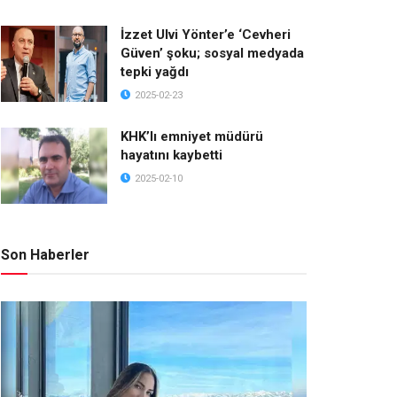
İzzet Ulvi Yönter’e ‘Cevheri
Güven’ şoku; sosyal medyada
tepki yağdı
2025-02-23
KHK’lı emniyet müdürü
hayatını kaybetti
2025-02-10
Son Haberler