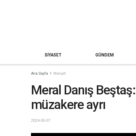
SİYASET
GÜNDEM
Ana Sayfa
Manşet
Meral Danış Beştaş:
müzakere ayrı
2024-03-07