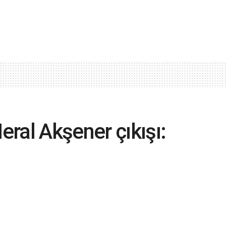
ral Akşener çıkışı:
ahsus konuşurum’