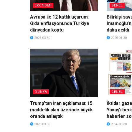
EKONOMI
GENEL
Avrupa ile 12 katlık uçurum:
Bilirkişi sa
Gıda enflasyonunda Türkiye
İmamoğlu’n
dünyadan koptu
daha açıldı
2026-03-30
2026-03-30
DÜNYA
GENEL
Trump’tan İran açıklaması: 15
İktidar gaz
maddelik plan üzerinde büyük
Yavaş’ı hede
oranda anlaştık
haberler so
2026-03-30
2026-03-30