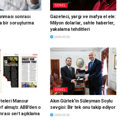
GENEL
vunması sonrası
Gazeteci, yargı ve mafya el ele:
a bir soruşturma
Milyon dolarlar, sahte haberler,
yakalama tehditleri
2026-03-30
GENEL
eteleri Mansur
Akın Gürlek’in Süleyman Soylu
f almıştı: ABB’den o
sevgisi: Bir tek onu takip ediyor
nrası sert açıklama
2026-03-30