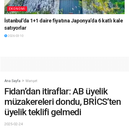
EKONOMI
İstanbul’da 1+1 daire fiyatına Japonya’da 6 katlı kale
satıyorlar
2026-03-10
Ana Sayfa
Manşet
Fidan’dan itiraflar: AB üyelik
müzakereleri dondu, BRİCS’ten
üyelik teklifi gelmedi
2025-02-24