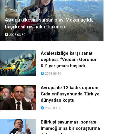
Avrupa ülkesini sarsan olay: Mezar açıldı,
başı kesilmiş halde bulundu
2026-03-30
Adaletsizliğe karşı sanat
cephesi: “Vicdanı Görünür
Kıl” yarışması başladı
2026-03-30
Avrupa ile 12 katlık uçurum:
Gıda enflasyonunda Türkiye
dünyadan koptu
2026-03-30
Bilirkişi savunması sonrası
İmamoğlu’na bir soruşturma