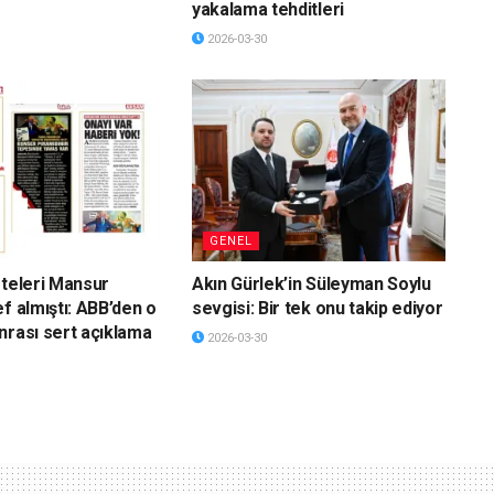
yakalama tehditleri
2026-03-30
GENEL
eteleri Mansur
Akın Gürlek’in Süleyman Soylu
f almıştı: ABB’den o
sevgisi: Bir tek onu takip ediyor
nrası sert açıklama
2026-03-30