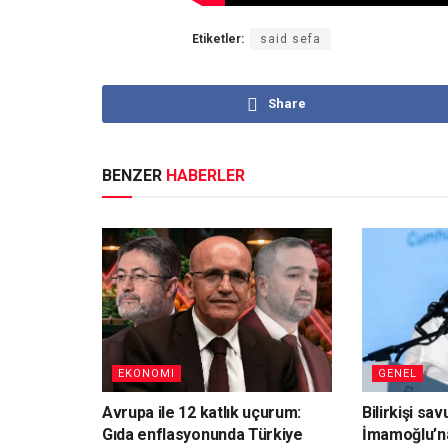
Etiketler:
said sefa
Share
BENZER
HABERLER
EKONOMI
GENEL
Avrupa ile 12 katlık uçurum:
Bilirkişi sa
Gıda enflasyonunda Türkiye
İmamoğlu’n