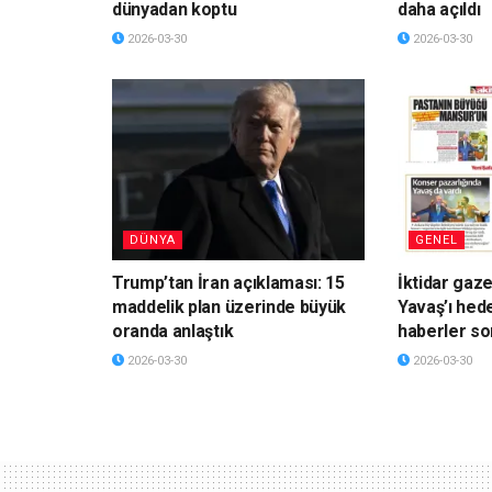
dünyadan koptu
daha açıldı
2026-03-30
2026-03-30
DÜNYA
GENEL
Trump’tan İran açıklaması: 15
İktidar gaz
maddelik plan üzerinde büyük
Yavaş’ı hede
oranda anlaştık
haberler so
2026-03-30
2026-03-30