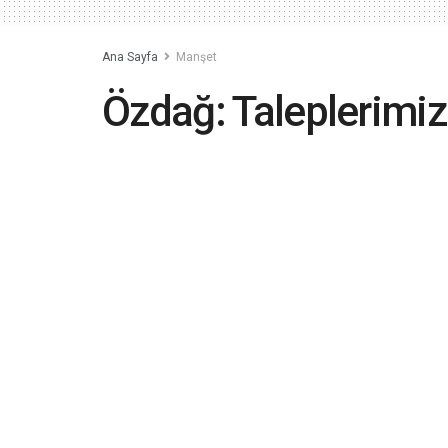
Ana Sayfa
Manşet
Özdağ: Taleplerimiz
adayı da desteklem
2023-05-17