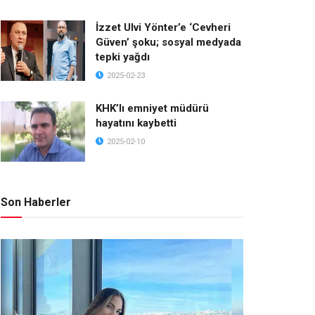
İzzet Ulvi Yönter’e ‘Cevheri
Güven’ şoku; sosyal medyada
tepki yağdı
2025-02-23
KHK’lı emniyet müdürü
hayatını kaybetti
2025-02-10
Son Haberler