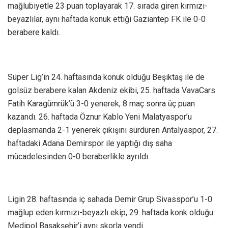
mağlubiyetle 23 puan toplayarak 17. sırada giren kırmızı-
beyazlılar, aynı haftada konuk ettiği Gaziantep FK ile 0-0
berabere kaldı.
Süper Lig’in 24. haftasında konuk olduğu Beşiktaş ile de
golsüz berabere kalan Akdeniz ekibi, 25. haftada VavaCars
Fatih Karagümrük’ü 3-0 yenerek, 8 maç sonra üç puan
kazandı. 26. haftada Öznur Kablo Yeni Malatyaspor’u
deplasmanda 2-1 yenerek çıkışını sürdüren Antalyaspor, 27.
haftadaki Adana Demirspor ile yaptığı dış saha
mücadelesinden 0-0 beraberlikle ayrıldı.
Ligin 28. haftasında iç sahada Demir Grup Sivasspor’u 1-0
mağlup eden kırmızı-beyazlı ekip, 29. haftada konk olduğu
Medipol Başakşehir’i aynı skorla yendi.