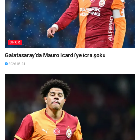
SPOR
Galatasaray’da Mauro Icardi’ye icra şoku
2026-03-24