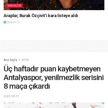
MAGAZİN
Araplar, Burak Özçivit’i kara listeye aldı
2026-01-19
Ana Sayfa
SPOR
Üç haftadır puan kaybetmeyen
Antalyaspor, yenilmezlik serisini
8 maça çıkardı
2022-03-21