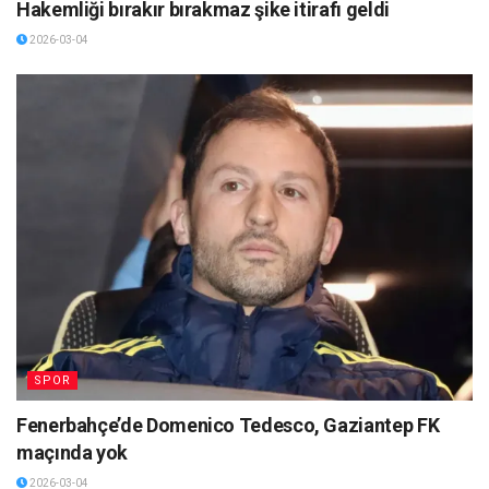
Hakemliği bırakır bırakmaz şike itirafı geldi
2026-03-04
SPOR
Fenerbahçe’de Domenico Tedesco, Gaziantep FK
maçında yok
2026-03-04