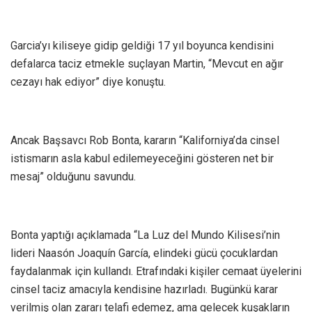
Garcia’yı kiliseye gidip geldiği 17 yıl boyunca kendisini
defalarca taciz etmekle suçlayan Martin, “Mevcut en ağır
cezayı hak ediyor” diye konuştu.
Ancak Başsavcı Rob Bonta, kararın “Kaliforniya’da cinsel
istismarın asla kabul edilemeyeceğini gösteren net bir
mesaj” olduğunu savundu.
Bonta yaptığı açıklamada “La Luz del Mundo Kilisesi’nin
lideri Naasón Joaquín García, elindeki gücü çocuklardan
faydalanmak için kullandı. Etrafındaki kişiler cemaat üyelerini
cinsel taciz amacıyla kendisine hazırladı. Bugünkü karar
verilmiş olan zararı telafi edemez, ama gelecek kuşakların