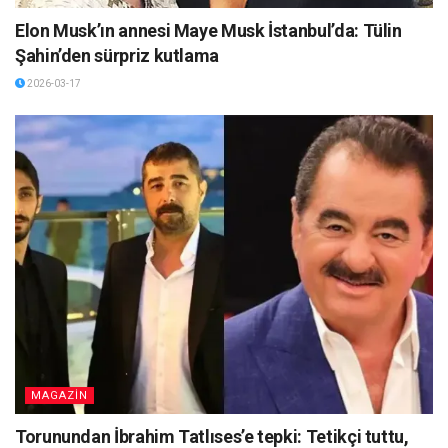
Elon Musk’ın annesi Maye Musk İstanbul’da: Tülin
Şahin’den sürpriz kutlama
2026-03-17
MAGAZİN
Torunundan İbrahim Tatlıses’e tepki: Tetikçi tuttu,