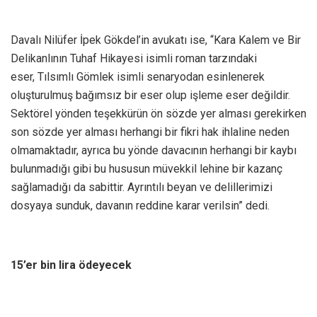
Davalı Nilüfer İpek Gökdel’in avukatı ise, “Kara Kalem ve Bir
Delikanlının Tuhaf Hikayesi isimli roman tarzındaki
eser, Tılsımlı Gömlek isimli senaryodan esinlenerek
oluşturulmuş bağımsız bir eser olup işleme eser değildir.
Sektörel yönden teşekkürün ön sözde yer alması gerekirken
son sözde yer alması herhangi bir fikri hak ihlaline neden
olmamaktadır, ayrıca bu yönde davacının herhangi bir kaybı
bulunmadığı gibi bu hususun müvekkil lehine bir kazanç
sağlamadığı da sabittir. Ayrıntılı beyan ve delillerimizi
dosyaya sunduk, davanın reddine karar verilsin” dedi.
15’er bin lira ödeyecek