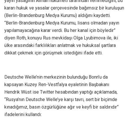
yayın yasağının Alman hükümeti tarafından verilmediğini, bu
kararı hukuk ve yasalar çerçevesinde bağımsız bir kuruluşun
(Berlin-Brandenburg Medya Kurumu) aldığını kaydetti.
“Berlin-Brandenburg Medya Kurumu, lisans olmadan yayın
yapılamayacağına karar verdi. Bu her kanal için böyledir”
diyen Roth, konuyu Rus mevkidaşı Olga Lyubimova ile, iki
ülke arasındaki farklılıkları anlatmak ve hukuksal şartlara
dikkat çekmek için görüşmek istediğini ifade etti.
Deutsche Welle’nin merkezinin bulunduğu Bonn’u da
kapsayan Kuzey Ren-Vestfalya eyaletinin Başbakanı
Hendrik Wüst ise Twitter hesabından yaptığı açıklamada,
“Rusya’nın Deutsche Welle’ye karşı tavrı, sert bir biçimde
kınadığımız, basın özgürlüğüne ağır ve keyfi bir saldırıdır”
ifadelerini kullandı: