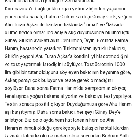
İstanbul’da tedavi gördüğü özel hastanede
Koronavirüs’e bağlı çoklu organ yetmezliğinden yaşamını
yitiren usta sanatçı Fatma Girik’in kardeşi Günay Girik, yeğeni
Ahu Turan Aşkar ile hastane hakkında “ihmal” ve “taksirle
ölüme neden olma” iddiasıyla suç duyurusunda bulunmuştu.
Günay Girik’in avukatı Akın Centilmen, “Ayın 16’sında Fatma
Hanım, hastanede yatarken Türkmenistan uyruklu bakıcısı,
Girik’in yeğeni Ahu Turan Aşkar’a kendini iyi hissetmediğini
ve test yaptırmak istediğini söylüyor. Test ücretinin 1000
lira gibi bir tutar olduğunu söyleyen bakıcının beyanına göre,
Aşkar, parayı çok buluyor ve teste gerek olmadığını
söylüyor. Daha sonra Fatma Hanım’da semptomlar çıkıyor,
fenalaşınca yoğun bakıma alıyorlar ve bakıcıya test yapılıyor.
Testin sonucu pozitif çıkıyor. Duyduğumuza göre Ahu Hanım
aşı karşıtıymış. Daha sonra bakıcı, her şeyi Günay Bey’e
anlatıyor. Biz de olayda hem hastanenin hem de Ahu
Hanım’ın ihmali olduğu gerekçesiyle bulaşıcı hastalıklardan
kaynaklı taksirle ölüme neden olma suçundan Bodrum Sulh