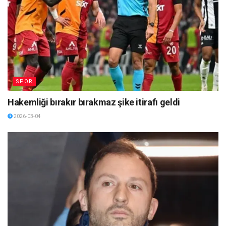
SPOR
Hakemliği bırakır bırakmaz şike itirafı geldi
2026-03-04