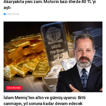
Akaryakıta yeni zam: Motorin bazı illerde 80 TL’yi
aştı
2026-03-24
EKONOMI
İslam Memiş’ten altın ve gümüş uyarısı: Bitti
sanmayın, yıl sonuna kadar devam edecek