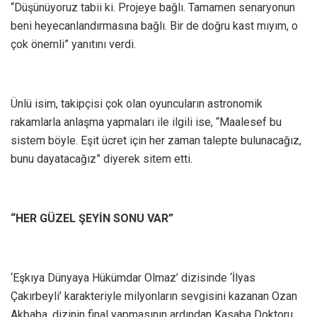
“Düşünüyoruz tabii ki. Projeye bağlı. Tamamen senaryonun
beni heyecanlandırmasına bağlı. Bir de doğru kast mıyım, o
çok önemli” yanıtını verdi.
Ünlü isim, takipçisi çok olan oyuncuların astronomik
rakamlarla anlaşma yapmaları ile ilgili ise, “Maalesef bu
sistem böyle. Eşit ücret için her zaman talepte bulunacağız,
bunu dayatacağız” diyerek sitem etti.
“HER GÜZEL ŞEYİN SONU VAR”
‘Eşkıya Dünyaya Hükümdar Olmaz’ dizisinde ‘İlyas
Çakırbeyli’ karakteriyle milyonların sevgisini kazanan Ozan
Akbaba, dizinin final yapmasının ardından Kasaba Doktoru