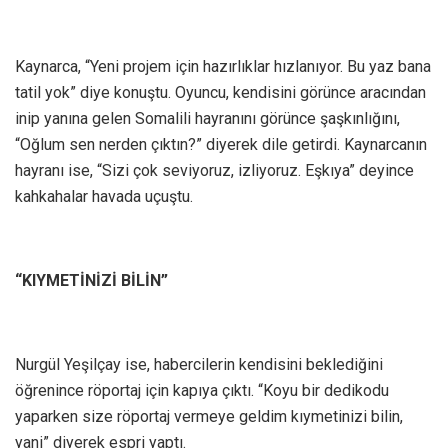
Kaynarca, “Yeni projem için hazırlıklar hızlanıyor. Bu yaz bana
tatil yok” diye konuştu. Oyuncu, kendisini görünce aracından
inip yanına gelen Somalili hayranını görünce şaşkınlığını,
“Oğlum sen nerden çıktın?” diyerek dile getirdi. Kaynarcanın
hayranı ise, “Sizi çok seviyoruz, izliyoruz. Eşkıya” deyince
kahkahalar havada uçuştu.
“KIYMETİNİZİ BİLİN”
Nurgül Yeşilçay ise, habercilerin kendisini beklediğini
öğrenince röportaj için kapıya çıktı. “Koyu bir dedikodu
yaparken size röportaj vermeye geldim kıymetinizi bilin,
yani” diyerek espri yaptı.