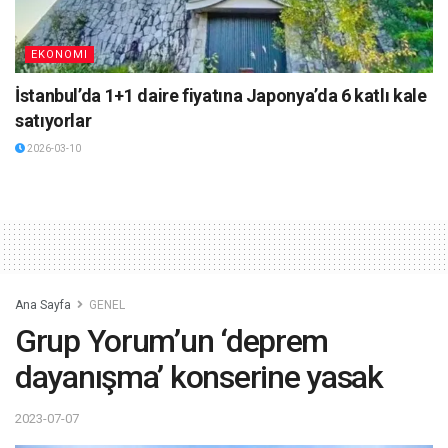
EKONOMI
İstanbul’da 1+1 daire fiyatına Japonya’da 6 katlı kale
satıyorlar
2026-03-10
Ana Sayfa
GENEL
Grup Yorum’un ‘deprem
dayanışma’ konserine yasak
2023-07-07