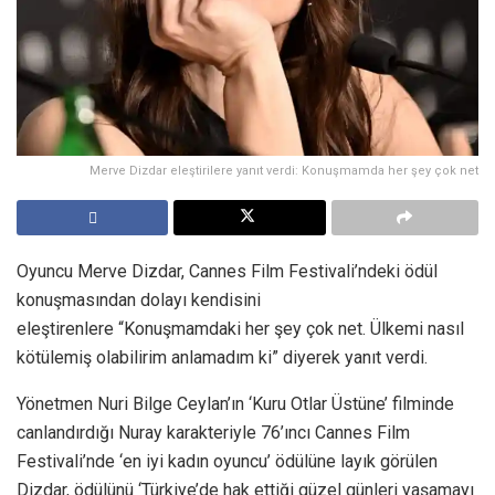
Merve Dizdar eleştirilere yanıt verdi: Konuşmamda her şey çok net
Oyuncu Merve Dizdar, Cannes Film Festivali’ndeki ödül
konuşmasından dolayı kendisini
eleştirenlere “Konuşmamdaki her şey çok net. Ülkemi nasıl
kötülemiş olabilirim anlamadım ki” diyerek yanıt verdi.
Yönetmen Nuri Bilge Ceylan’ın ‘Kuru Otlar Üstüne’ filminde
canlandırdığı Nuray karakteriyle 76’ıncı Cannes Film
Festivali’nde ‘en iyi kadın oyuncu’ ödülüne layık görülen
Dizdar, ödülünü ‘Türkiye’de hak ettiği güzel günleri yaşamayı