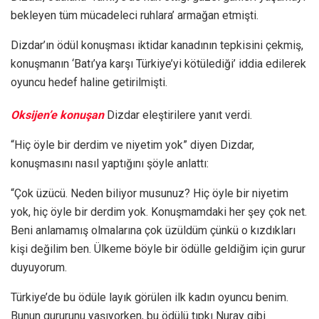
bekleyen tüm mücadeleci ruhlara’ armağan etmişti.
Dizdar’ın ödül konuşması iktidar kanadının tepkisini çekmiş,
konuşmanın ‘Batı’ya karşı Türkiye’yi kötülediği’ iddia edilerek
oyuncu hedef haline getirilmişti.
Oksijen’e konuşan
Dizdar eleştirilere yanıt verdi.
“Hiç öyle bir derdim ve niyetim yok” diyen Dizdar,
konuşmasını nasıl yaptığını şöyle anlattı:
“Çok üzücü. Neden biliyor musunuz? Hiç öyle bir niyetim
yok, hiç öyle bir derdim yok. Konuşmamdaki her şey çok net.
Beni anlamamış olmalarına çok üzüldüm çünkü o kızdıkları
kişi değilim ben. Ülkeme böyle bir ödülle geldiğim için gurur
duyuyorum.
Türkiye’de bu ödüle layık görülen ilk kadın oyuncu benim.
Bunun gururunu yaşıyorken, bu ödülü tıpkı Nuray gibi