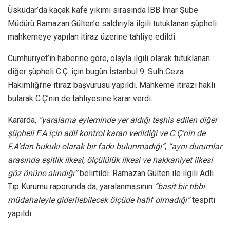
Üsküdar’da kaçak kafe yıkımı sırasında İBB İmar Şube
Müdürü Ramazan Gülten’e saldırıyla ilgili tutuklanan şüpheli
mahkemeye yapılan itiraz üzerine tahliye edildi.
Cumhuriyet’in haberine göre, olayla ilgili olarak tutuklanan
diğer şüpheli C.Ç. için bugün İstanbul 9. Sulh Ceza
Hakimliği’ne itiraz başvurusu yapıldı. Mahkeme itirazı haklı
bularak C.Ç’nin de tahliyesine karar verdi.
Kararda,
“yaralama eyleminde yer aldığı teşhis edilen diğer
şüpheli F.A için adli kontrol kararı verildiği ve C.Ç’nin de
F.A’dan hukuki olarak bir farkı bulunmadığı”
,
“aynı durumlar
arasında eşitlik ilkesi, ölçülülük ilkesi ve hakkaniyet ilkesi
göz önüne alındığı”
belirtildi. Ramazan Gülten ile ilgili Adli
Tıp Kurumu raporunda da, yaralanmasının
“basit bir tıbbi
müdahaleyle giderilebilecek ölçüde hafif olmadığı”
tespiti
yapıldı.