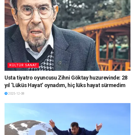
KÜLTÜR SANAT
Usta tiyatro oyuncusu Zihni Göktay huzurevinde: 28
yıl ‘Lüküs Hayat’ oynadım, hiç lüks hayat sürmedim
2025-12-08