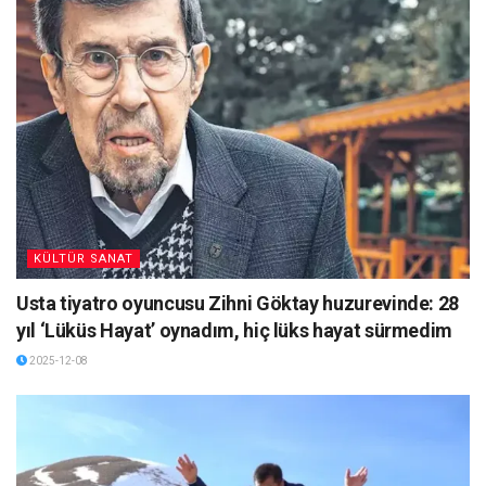
KÜLTÜR SANAT
Usta tiyatro oyuncusu Zihni Göktay huzurevinde: 28
yıl ‘Lüküs Hayat’ oynadım, hiç lüks hayat sürmedim
2025-12-08