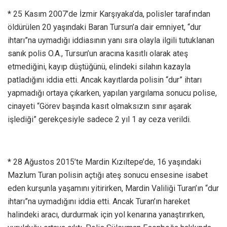
* 25 Kasım 2007’de İzmir Karşıyaka’da, polisler tarafından
öldürülen 20 yaşındaki Baran Tursun’a dair emniyet, “dur
ihtarı”na uymadığı iddiasının yanı sıra olayla ilgili tutuklanan
sanık polis O.A., Tursun’un aracına kasıtlı olarak ateş
etmediğini, kayıp düştüğünü, elindeki silahın kazayla
patladığını iddia etti. Ancak kayıtlarda polisin “dur” ihtarı
yapmadığı ortaya çıkarken, yapılan yargılama sonucu polise,
cinayeti “Görev başında kasıt olmaksızın sınır aşarak
işlediği” gerekçesiyle sadece 2 yıl 1 ay ceza verildi.
* 28 Ağustos 2015’te Mardin Kızıltepe’de, 16 yaşındaki
Mazlum Turan polisin açtığı ateş sonucu ensesine isabet
eden kurşunla yaşamını yitirirken, Mardin Valiliği Turan’ın “dur
ihtarı”na uymadığını iddia etti. Ancak Turan’ın hareket
halindeki aracı, durdurmak için yol kenarına yanaştırırken,