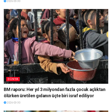
2026-03-30
DÜNYA
BM raporu: Her yıl 3 milyondan fazla çocuk açlıktan
ölürken üretilen gıdanın üçte biri israf ediliyor
2026-03-30