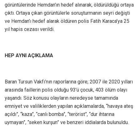
görüntülerinde Hemdan’ın hedef alınarak, öldürüldüğü ortaya
çıktı. Ortaya çıkan görüntülerle soruşturmanın seyri değişti
ve Hemdan’ı hedef alarak öldüren polis Fatih Karaca’ya 25
yıl hapis cezası verildi.
HEP AYNI AÇIKLAMA
Baran Tursun Vakfı’nın raporlarına göre; 2007 ile 2020 yılları
arasında faillerin polis olduğu 93’ü çocuk, 403 ölüm olayı
yaşandı. Söz konusu olayların neredeyse tamamında
emniyet ve valiliklerden yapılan açıklamalarda, “havaya ateş
açıldı”, “kaza”, “canlı bomba”, “terörist”, “dur ihtarına
uymayan”, “seken kurşun” ve benzeri iddialarda bulunuldu.