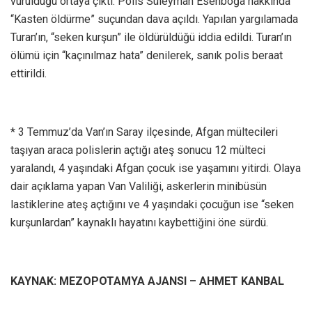
vurulduğu ortaya çıktı. Polis Süleyman Esenboğa hakkında
“Kasten öldürme” suçundan dava açıldı. Yapılan yargılamada
Turan’ın, “seken kurşun” ile öldürüldüğü iddia edildi. Turan’ın
ölümü için “kaçınılmaz hata” denilerek, sanık polis beraat
ettirildi.
* 3 Temmuz’da Van’ın Saray ilçesinde, Afgan mültecileri
taşıyan araca polislerin açtığı ateş sonucu 12 mülteci
yaralandı, 4 yaşındaki Afgan çocuk ise yaşamını yitirdi. Olaya
dair açıklama yapan Van Valiliği, askerlerin minibüsün
lastiklerine ateş açtığını ve 4 yaşındaki çocuğun ise “seken
kurşunlardan” kaynaklı hayatını kaybettiğini öne sürdü.
KAYNAK: MEZOPOTAMYA AJANSI – AHMET KANBAL