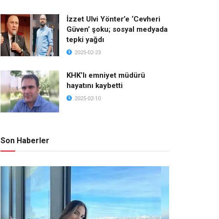
İzzet Ulvi Yönter’e ‘Cevheri
Güven’ şoku; sosyal medyada
tepki yağdı
2025-02-23
KHK’lı emniyet müdürü
hayatını kaybetti
2025-02-10
Son Haberler