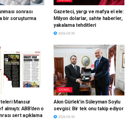
vunması sonrası
Gazeteci, yargı ve mafya el ele:
a bir soruşturma
Milyon dolarlar, sahte haberler,
yakalama tehditleri
2026-03-30
GENEL
eteleri Mansur
Akın Gürlek’in Süleyman Soylu
f almıştı: ABB’den o
sevgisi: Bir tek onu takip ediyor
nrası sert açıklama
2026-03-30