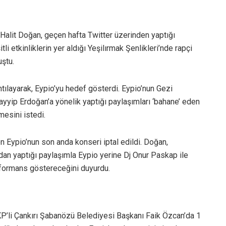
alit Doğan, geçen hafta Twitter üzerinden yaptığı
 etkinliklerin yer aldığı Yeşilırmak Şenlikleri’nde rapçi
ştu.
ıntılayarak, Eypio’yu hedef gösterdi. Eypio’nun Gezi
yyip Erdoğan’a yönelik yaptığı paylaşımları ‘bahane’ eden
lmesini istedi.
Eypio’nun son anda konseri iptal edildi. Doğan,
dan yaptığı paylaşımla Eypio yerine Dj Onur Paskap ile
formans göstereceğini duyurdu.
P’li Çankırı Şabanözü Belediyesi Başkanı Faik Özcan’da 1