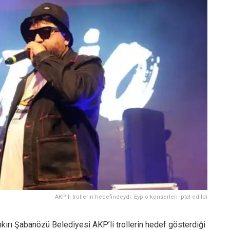
AKP’li trollerin hedefindeydi: Eypio konserleri iptal edildi
rı Şabanözü Belediyesi AKP’li trollerin hedef gösterdiği