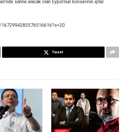
i’nde sahne alacak olan Eypio’nun konserinin iptal
atus/1672994283576516616?s=20
Tweet
GENEL