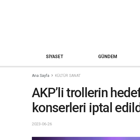
SİYASET
GÜNDEM
Ana Sayfa
KÜLTÜR SANAT
AKP’li trollerin hede
konserleri iptal edild
2023-06-26