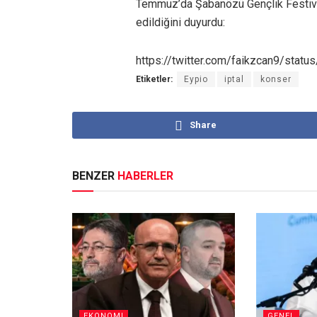
Temmuz’da Şabanözü Gençlik Festival
edildiğini duyurdu:
https://twitter.com/faikzcan9/st
Etiketler:
Eypio
iptal
konser
Share
BENZER
HABERLER
EKONOMI
GENEL