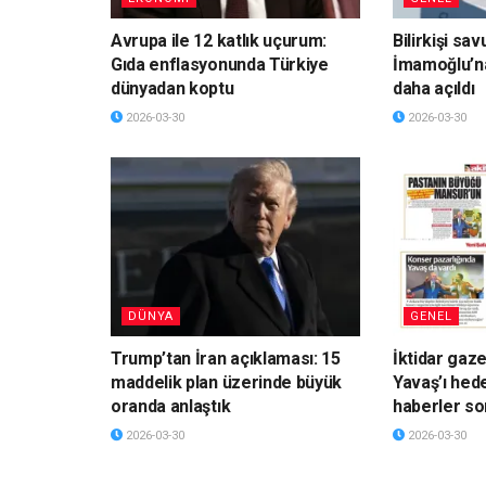
Avrupa ile 12 katlık uçurum:
Bilirkişi sa
Gıda enflasyonunda Türkiye
İmamoğlu’n
dünyadan koptu
daha açıldı
2026-03-30
2026-03-30
DÜNYA
GENEL
Trump’tan İran açıklaması: 15
İktidar gaz
maddelik plan üzerinde büyük
Yavaş’ı hede
oranda anlaştık
haberler so
2026-03-30
2026-03-30