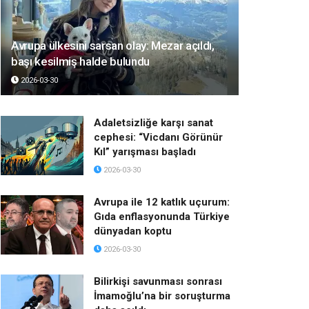
Avrupa ülkesini sarsan olay: Mezar açıldı,
başı kesilmiş halde bulundu
2026-03-30
Adaletsizliğe karşı sanat
cephesi: “Vicdanı Görünür
Kıl” yarışması başladı
2026-03-30
Avrupa ile 12 katlık uçurum:
Gıda enflasyonunda Türkiye
dünyadan koptu
2026-03-30
Bilirkişi savunması sonrası
İmamoğlu’na bir soruşturma