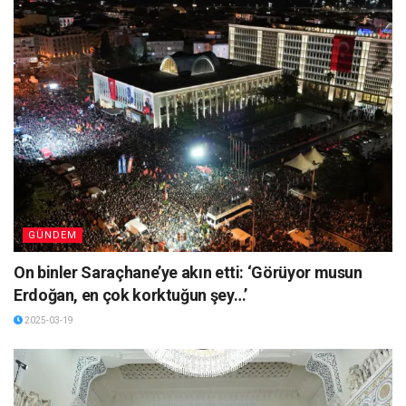
GÜNDEM
On binler Saraçhane’ye akın etti: ‘Görüyor musun
Erdoğan, en çok korktuğun şey…’
2025-03-19