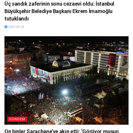
Üç sandık zaferinin sonu cezaevi oldu: İstanbul
Büyükşehir Belediye Başkanı Ekrem İmamoğlu
tutuklandı
2025-03-23
GÜNDEM
On binler Saraçhane’ye akın etti: ‘Görüyor musun