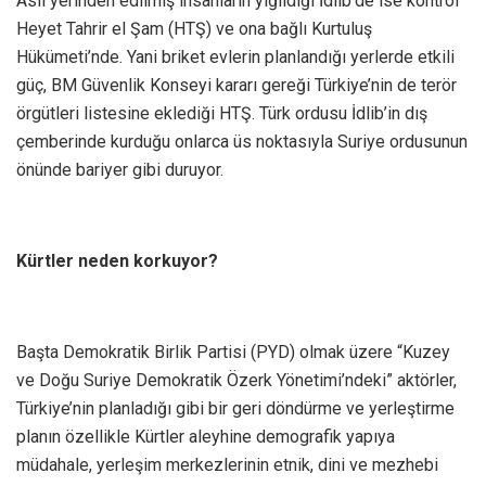
Asıl yerinden edilmiş insanların yığıldığı İdlib’de ise kontrol
Heyet Tahrir el Şam (HTŞ) ve ona bağlı Kurtuluş
Hükümeti’nde. Yani briket evlerin planlandığı yerlerde etkili
güç, BM Güvenlik Konseyi kararı gereği Türkiye’nin de terör
örgütleri listesine eklediği HTŞ. Türk ordusu İdlib’in dış
çemberinde kurduğu onlarca üs noktasıyla Suriye ordusunun
önünde bariyer gibi duruyor.
Kürtler neden korkuyor?
Başta Demokratik Birlik Partisi (PYD) olmak üzere “Kuzey
ve Doğu Suriye Demokratik Özerk Yönetimi’ndeki” aktörler,
Türkiye’nin planladığı gibi bir geri döndürme ve yerleştirme
planın özellikle Kürtler aleyhine demografik yapıya
müdahale, yerleşim merkezlerinin etnik, dini ve mezhebi