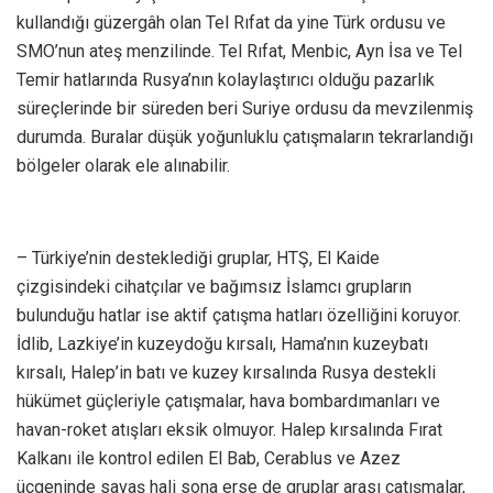
kullandığı güzergâh olan Tel Rıfat da yine Türk ordusu ve
SMO’nun ateş menzilinde. Tel Rıfat, Menbic, Ayn İsa ve Tel
Temir hatlarında Rusya’nın kolaylaştırıcı olduğu pazarlık
süreçlerinde bir süreden beri Suriye ordusu da mevzilenmiş
durumda. Buralar düşük yoğunluklu çatışmaların tekrarlandığı
bölgeler olarak ele alınabilir.
– Türkiye’nin desteklediği gruplar, HTŞ, El Kaide
çizgisindeki cihatçılar ve bağımsız İslamcı grupların
bulunduğu hatlar ise aktif çatışma hatları özelliğini koruyor.
İdlib, Lazkiye’in kuzeydoğu kırsalı, Hama’nın kuzeybatı
kırsalı, Halep’in batı ve kuzey kırsalında Rusya destekli
hükümet güçleriyle çatışmalar, hava bombardımanları ve
havan-roket atışları eksik olmuyor. Halep kırsalında Fırat
Kalkanı ile kontrol edilen El Bab, Cerablus ve Azez
üçgeninde savaş hali sona erse de gruplar arası çatışmalar,