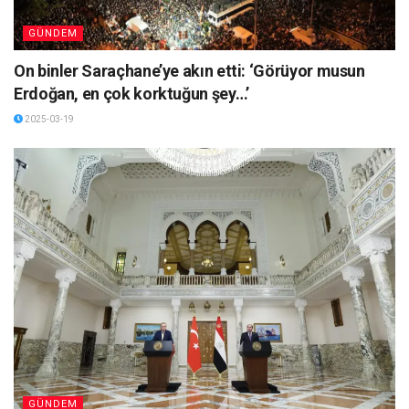
GÜNDEM
On binler Saraçhane’ye akın etti: ‘Görüyor musun
Erdoğan, en çok korktuğun şey…’
2025-03-19
GÜNDEM