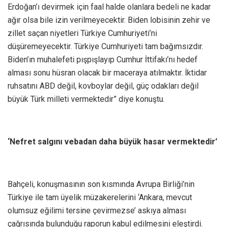
Erdoğan’ı devirmek için faal halde olanlara bedeli ne kadar
ağır olsa bile izin verilmeyecektir. Biden lobisinin zehir ve
zillet saçan niyetleri Türkiye Cumhuriyeti’ni
düşüremeyecektir. Türkiye Cumhuriyeti tam bağımsızdır.
Biden’ın muhalefeti pışpışlayıp Cumhur İttifakı’nı hedef
alması sonu hüsran olacak bir maceraya atılmaktır. İktidar
ruhsatını ABD değil, kovboylar değil, güç odakları değil
büyük Türk milleti vermektedir” diye konuştu.
‘Nefret salgını vebadan daha büyük hasar vermektedir’
Bahçeli, konuşmasının son kısmında Avrupa Birliği’nin
Türkiye ile tam üyelik müzakerelerini ‘Ankara, mevcut
olumsuz eğilimi tersine çevirmezse’ askıya alması
çağrısında bulunduğu raporun kabul edilmesini eleştirdi.