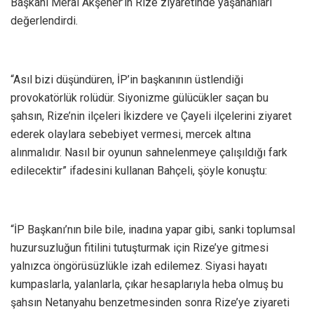
Başkanı Meral Akşener’in Rize ziyaretinde yaşananları
değerlendirdi.
“Asıl bizi düşündüren, İP’in başkanının üstlendiği
provokatörlük rolüdür. Siyonizme gülücükler saçan bu
şahsın, Rize’nin ilçeleri İkizdere ve Çayeli ilçelerini ziyaret
ederek olaylara sebebiyet vermesi, mercek altına
alınmalıdır. Nasıl bir oyunun sahnelenmeye çalışıldığı fark
edilecektir” ifadesini kullanan Bahçeli, şöyle konuştu:
“İP Başkanı’nın bile bile, inadına yapar gibi, sanki toplumsal
huzursuzluğun fitilini tutuşturmak için Rize’ye gitmesi
yalnızca öngörüsüzlükle izah edilemez. Siyasi hayatı
kumpaslarla, yalanlarla, çıkar hesaplarıyla heba olmuş bu
şahsın Netanyahu benzetmesinden sonra Rize’ye ziyareti