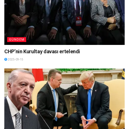
GÜNDEM
CHP’nin Kurultay davası ertelendi
2025-09-15