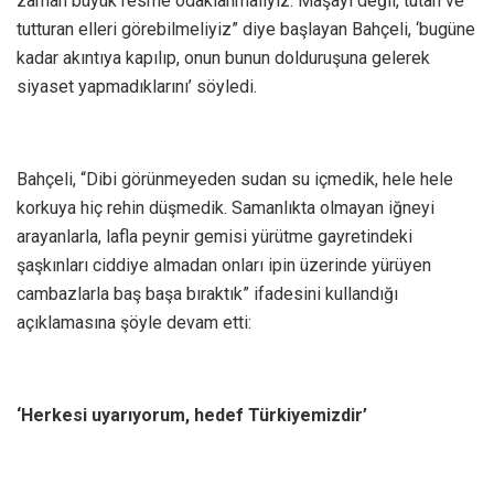
zaman büyük resme odaklanmalıyız. Maşayı değil, tutan ve
tutturan elleri görebilmeliyiz” diye başlayan Bahçeli, ‘bugüne
kadar akıntıya kapılıp, onun bunun dolduruşuna gelerek
siyaset yapmadıklarını’ söyledi.
Bahçeli, “Dibi görünmeyeden sudan su içmedik, hele hele
korkuya hiç rehin düşmedik. Samanlıkta olmayan iğneyi
arayanlarla, lafla peynir gemisi yürütme gayretindeki
şaşkınları ciddiye almadan onları ipin üzerinde yürüyen
cambazlarla baş başa bıraktık” ifadesini kullandığı
açıklamasına şöyle devam etti:
‘Herkesi uyarıyorum, hedef Türkiyemizdir’