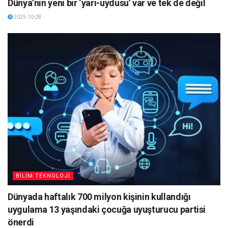
Dünya’nın yeni bir ‘yarı-uydusu’ var ve tek de değil
2025-10-28
BİLİM TEKNOLOJİ
Dünyada haftalık 700 milyon kişinin kullandığı
uygulama 13 yaşındaki çocuğa uyuşturucu partisi
önerdi