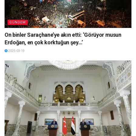
GÜNDEM
On binler Saraçhane’ye akın etti: ‘Görüyor musun
Erdoğan, en çok korktuğun şey…’
2025-03-19