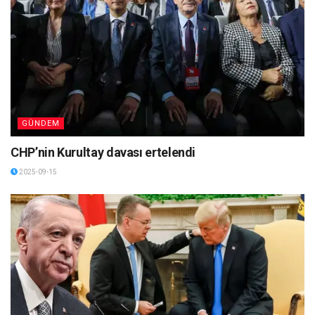
GÜNDEM
CHP’nin Kurultay davası ertelendi
2025-09-15