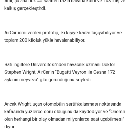
Araç şu ana dek 40 saatten fazla havada kaldı ve 143 iniş ve
kalkış gerçekleştirdi.
AirCar ismi verilen prototip, iki kişiye kadar taşıyabiliyor ve
toplam 200 kiloluk yükle havalanabiliyor.
Batı İngiltere Üniversitesi’nden havacılık uzmanı Doktor
Stephen Wright, AirCar’ın “Bugatti Veyron ile Cesna 172
aşkının meyvesi” gibi göründüğünü söyledi.
Ancak Wright, uçan otomobilin sertifikalanması noktasında
kafasında yüzlerce soru olduğunu da kaydediyor ve “Önemli
olan herhangi bir olay olmadan milyonlarca saat uçabilmesi”
diyor.