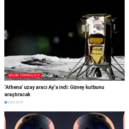
BİLİM TEKNOLOJİ
‘Athena’ uzay aracı Ay’a indi: Güney kutbunu
araştıracak
2025-03-07