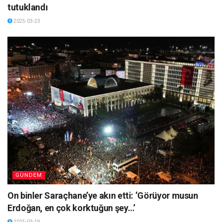
tutuklandı
2025-03-23
GÜNDEM
On binler Saraçhane’ye akın etti: ‘Görüyor musun
Erdoğan, en çok korktuğun şey…’
2025-03-19