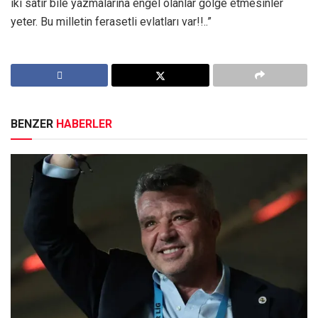
iki satır bile yazmalarına engel olanlar gölge etmesinler
yeter. Bu milletin ferasetli evlatları var!!..”
BENZER
HABERLER