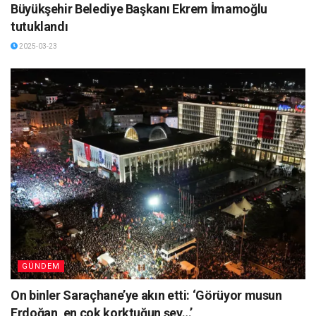
Büyükşehir Belediye Başkanı Ekrem İmamoğlu
tutuklandı
2025-03-23
GÜNDEM
On binler Saraçhane’ye akın etti: ‘Görüyor musun
Erdoğan, en çok korktuğun şey…’