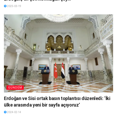
2025-03-19
GÜNDEM
Erdoğan ve Sisi ortak basın toplantısı düzenledi: ‘İki
ülke arasında yeni bir sayfa açıyoruz’
2024-02-14