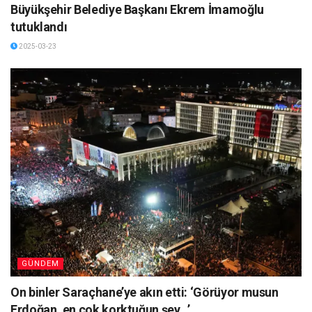
Büyükşehir Belediye Başkanı Ekrem İmamoğlu
tutuklandı
2025-03-23
GÜNDEM
On binler Saraçhane’ye akın etti: ‘Görüyor musun
Erdoğan, en çok korktuğun şey…’