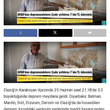
Elazığ’ın Karakoçan ilçesinde 25 Haziran saat 21.18’de 5.3
büyüklüğünde deprem meydana geldi. Diyarbakır, Batman,
Mardin, Siirt, Erzurum, Dersim ve Elazığ’da da hissedilen
deprem, kırsaldaki yerleşim yerlerinde maddi hasara neden