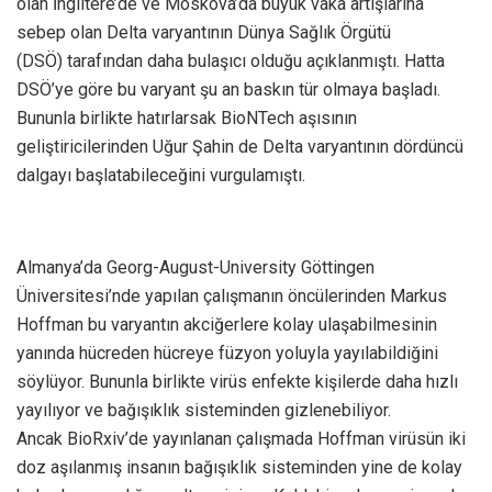
olan İngiltere’de ve Moskova’da büyük vaka artışlarına
sebep olan Delta varyantının Dünya Sağlık Örgütü
(DSÖ) tarafından daha bulaşıcı olduğu açıklanmıştı. Hatta
DSÖ’ye göre bu varyant şu an baskın tür olmaya başladı.
Bununla birlikte hatırlarsak BioNTech aşısının
geliştiricilerinden Uğur Şahin de Delta varyantının dördüncü
dalgayı başlatabileceğini vurgulamıştı.
Almanya’da Georg-August-University Göttingen
Üniversitesi’nde yapılan çalışmanın öncülerinden Markus
Hoffman bu varyantın akciğerlere kolay ulaşabilmesinin
yanında hücreden hücreye füzyon yoluyla yayılabildiğini
söylüyor. Bununla birlikte virüs enfekte kişilerde daha hızlı
yayılıyor ve bağışıklık sisteminden gizlenebiliyor.
Ancak BioRxiv’de yayınlanan çalışmada Hoffman virüsün iki
doz aşılanmış insanın bağışıklık sisteminden yine de kolay