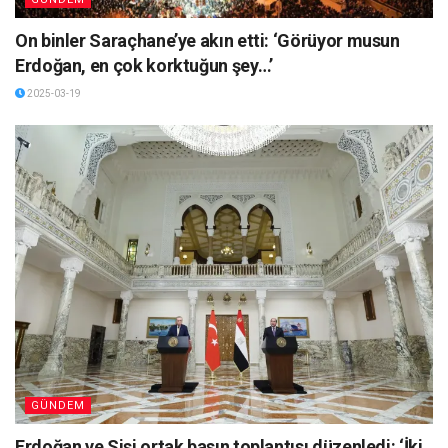
On binler Saraçhane’ye akın etti: ‘Görüyor musun
Erdoğan, en çok korktuğun şey…’
2025-03-19
GÜNDEM
Erdoğan ve Sisi ortak basın toplantısı düzenledi: ‘İki