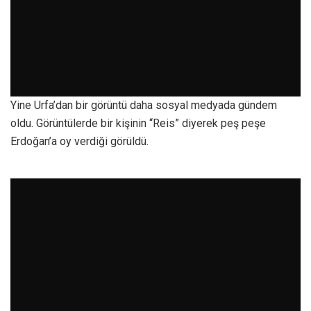
Yine Urfa’dan bir görüntü daha sosyal medyada gündem
oldu. Görüntülerde bir kişinin “Reis” diyerek peş peşe
Erdoğan’a oy verdiği görüldü.