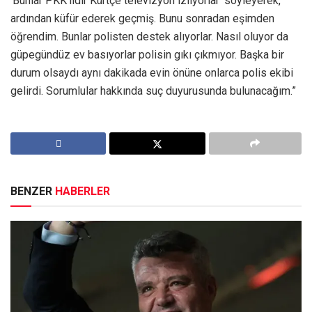
‘Bunlar PKK’lidir Kürtçe televizyon izliyorlar’ söyleyerek,
ardından küfür ederek geçmiş. Bunu sonradan eşimden
öğrendim. Bunlar polisten destek alıyorlar. Nasıl oluyor da
güpegündüz ev basıyorlar polisin gıkı çıkmıyor. Başka bir
durum olsaydı aynı dakikada evin önüne onlarca polis ekibi
gelirdi. Sorumlular hakkında suç duyurusunda bulunacağım.”
BENZER
HABERLER