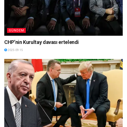
GÜNDEM
CHP’nin Kurultay davası ertelendi
2025-09-15