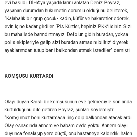
evi basıldı. DİHA’ya yaşadıklarını anlatan Deniz Poyraz,
yaşanan durumdan hükümetin sorumlu olduğunu belirterek,
“Kalabalık bir grup çocuk- kadın, küfür ve hakaretler ederek,
evin içine kadar girdiler. ‘Pis Kürtler, hepiniz PKK’lisiniz. Sizi
bu mahallede barındırtmayız. Defolun gidin buradan, yoksa
polis ekipleriyle gelip sizi buradan atmasını biliriz’ diyerek
ayaklarımdan tutup beni balkondan atmak istediler” demişti.
KOMŞUSU KURTARDI
Olayı duyan Karslı bir komşusunun eve gelmesiyle son anda
kurtulduğunu dile getiren Poyraz, şunları söylemişti:
“Komşumuz beni kurtarmasa linç edip balkondan atacaklardı.
Olay esnasında annem ve babam evde yoktu. Annem olayı
duyunca fenalaşıp yere düştü, onu hastaneye kaldırdık, halen