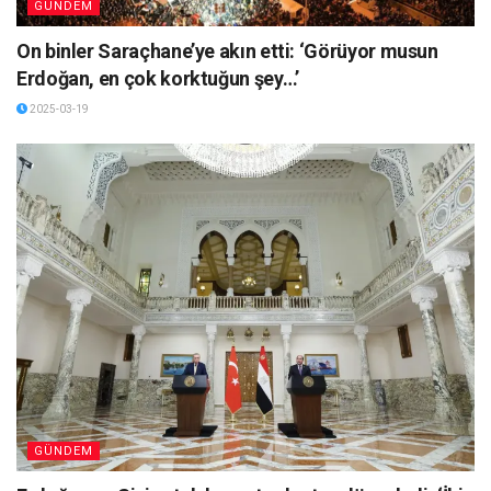
GÜNDEM
On binler Saraçhane’ye akın etti: ‘Görüyor musun
Erdoğan, en çok korktuğun şey…’
2025-03-19
GÜNDEM