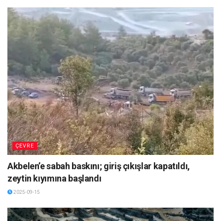
ÇEVRE
Akbelen’e sabah baskını; giriş çıkışlar kapatıldı,
zeytin kıyımına başlandı
2025-09-15