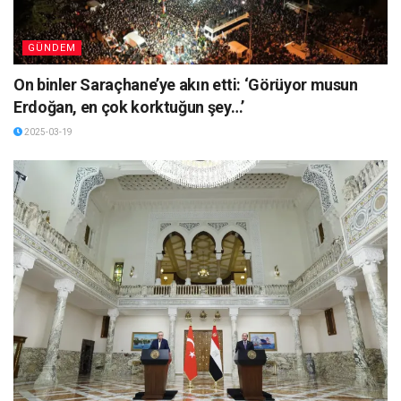
GÜNDEM
On binler Saraçhane’ye akın etti: ‘Görüyor musun
Erdoğan, en çok korktuğun şey…’
2025-03-19