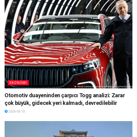
EKONOMI
Otomotiv duayeninden çarpıcı Togg analizi: Zarar
çok büyük, gidecek yeri kalmadı, devredilebilir
2026-03-10