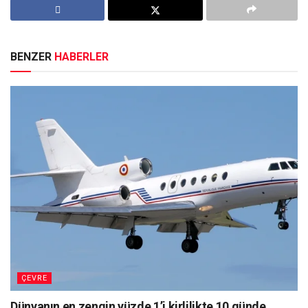
BENZER
HABERLER
ÇEVRE
Dünyanın en zengin yüzde 1’i kirlilikte 10 günde