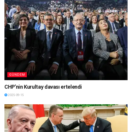
GÜNDEM
CHP’nin Kurultay davası ertelendi
2025-09-15