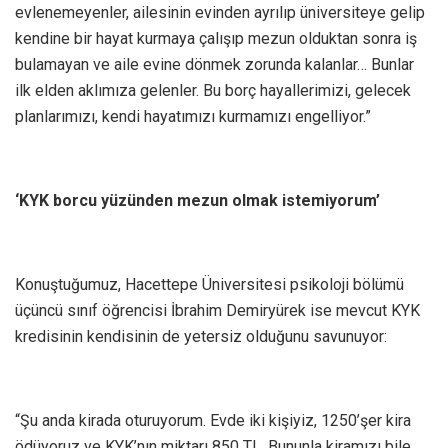
evlenemeyenler, ailesinin evinden ayrılıp üniversiteye gelip
kendine bir hayat kurmaya çalışıp mezun olduktan sonra iş
bulamayan ve aile evine dönmek zorunda kalanlar… Bunlar
ilk elden aklımıza gelenler. Bu borç hayallerimizi, gelecek
planlarımızı, kendi hayatımızı kurmamızı engelliyor.”
‘KYK borcu yüzünden mezun olmak istemiyorum’
Konuştuğumuz, Hacettepe Üniversitesi psikoloji bölümü
üçüncü sınıf öğrencisi İbrahim Demiryürek ise mevcut KYK
kredisinin kendisinin de yetersiz olduğunu savunuyor:
“Şu anda kirada oturuyorum. Evde iki kişiyiz, 1250’şer kira
ödüyoruz ve KYK’nın miktarı 850 TL. Bununla kiramızı bile