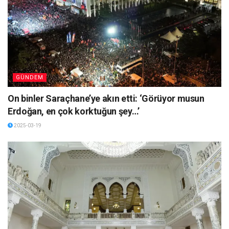
GÜNDEM
On binler Saraçhane’ye akın etti: ‘Görüyor musun
Erdoğan, en çok korktuğun şey…’
2025-03-19