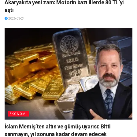
Akaryakıta yeni zam: Motorin bazı illerde 80 TL’yi
aştı
2026-03-24
EKONOMI
İslam Memiş’ten altın ve gümüş uyarısı: Bitti
sanmayın, yıl sonuna kadar devam edecek